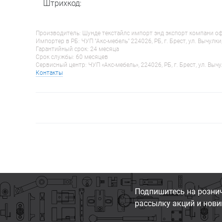
Штрихкод:
Производитель: Шунде текстайлс импорт энд экспорт компани оф гу
Импортер в РБ: ЧУП "Акс-мебель" 224026, РБ, г. Брест, ул. Вычулки
Гарантийный срок: 24 месяца
Срок службы: 60 месяцев
Сервисный центр: ЧУП «Акс-мебель», 224026, РБ, г. Брест, ул. Вычу
Контакты
Подпишитесь на розни
рассылку акций и нови