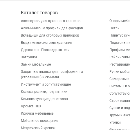
Каталог товаров
Аксессуары для кухонного хранения
Опоры мебе
Алюминиевые профили для фасадов
Петли
Вкладыши для столовых приборов
Плинтус ку
Выдвижные системы хранения
Подстолья и
Держатели. Полкодержатели
Профили ме
Заглушки
Рейлинговы
Замки мебельные
Реставраци
Защитные планки для постформинга
Ручки мебе
(столешниц) и скинали
Саморезы и
Инструмент и сопутствующие
Системы и 
Колеса, ролики, подпятники
Сопутствую
Комплектующие для столов
Строительн
Кромка ПВХ
Сушки и по
Крючки мебельные
Трубы и акс
Мебельное освещение
Уголки
Метрический крепеж
Фурнитура 