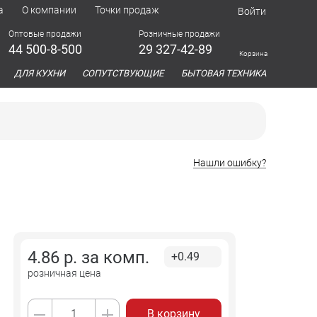
а
О компании
Точки продаж
Войти
Оптовые продажи
Розничные продажи
44 500-8-500
29 327-42-89
Корзина
азина
ДЛЯ КУХНИ
СОПУТСТВУЮЩИЕ
БЫТОВАЯ ТЕХНИКА
Нашли ошибку?
4.86
р. за
комп.
+0.49
розничная цена
В корзину