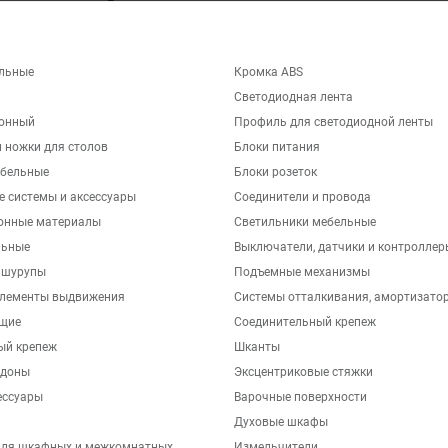
льные
Кромка ABS
Светодиодная лента
хонный
Профиль для светодиодной ленты
 ножки для столов
Блоки питания
бельные
Блоки розеток
е системы и аксессуары
Соединители и провода
онные материалы
Светильники мебельные
льные
Выключатели, датчики и контроллер
 шурупы
Подъемные механизмы
элементы выдвижения
Системы отталкивания, амортизато
щие
Соединительный крепеж
ый крепеж
Шканты
ддоны
Эксцентриковые стяжки
ессуары
Варочные поверхности
Духовые шкафы
для шкафных и межкомнатных
Измельчители