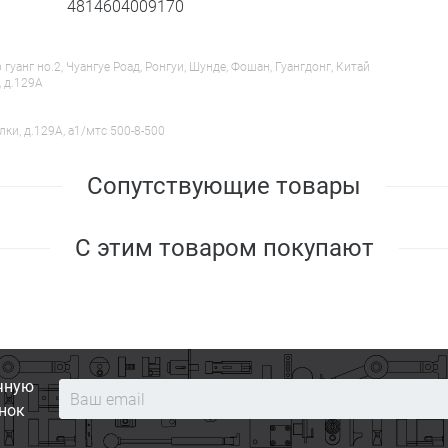
4814604009170
анг но.2, Чуангуе Роад, Ронгуи, Шунде, Фошан, Гуангдонг, Китай
, д.129А
лки, д.129А, a1/мтс 500-8-500
Сопутствующие товары
С этим товаром покупают
чную
нок