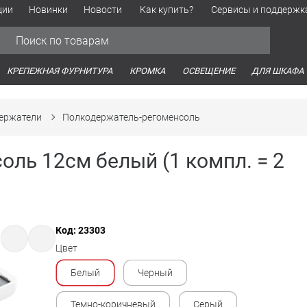
ции
Новинки
Новости
Как купить?
Сервисы и поддержк
Обработка персональных данных
Время работы оптовых продаж
Время работы интернет-маг
КРЕПЕЖНАЯ ФУРНИТУРА
КРОМКА
ОСВЕЩЕНИЕ
ДЛЯ ШКАФА
ержатели
Полкодержатель-регоменсоль
ль 12см белый (1 компл. = 2
Код: 23303
Цвет
Белый
Черный
Темно-коричневый
Серый