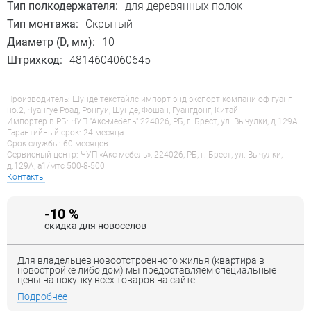
Тип полкодержателя:
для деревянных полок
Тип монтажа:
Скрытый
Диаметр (D, мм):
10
Штрихкод:
4814604060645
Производитель: Шунде текстайлс импорт энд экспорт компани оф гуанг
но.2, Чуангуе Роад, Ронгуи, Шунде, Фошан, Гуангдонг, Китай
Импортер в РБ: ЧУП "Акс-мебель" 224026, РБ, г. Брест, ул. Вычулки, д.129А
Гарантийный срок: 24 месяца
Срок службы: 60 месяцев
Сервисный центр: ЧУП «Акс-мебель», 224026, РБ, г. Брест, ул. Вычулки,
д.129А, a1/мтс 500-8-500
Контакты
-10 %
скидка для новоселов
Для владельцев новоотстроенного жилья (квартира в
новостройке либо дом) мы предоставляем специальные
цены на покупку всех товаров на сайте.
Подробнее