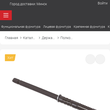
Войти
Город доставки:
Минск
Функциональная фурнитура
Лицевая фурнитура
Крепежная фурнитура
К
Главная
Каталог товаров
Держатели. Полкодержатели
Полкодержатель врезной
Хит