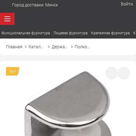
Войти
Город доставки:
Минск
Функциональная фурнитура
Лицевая фурнитура
Крепежная фурнитура
К
Главная
Каталог товаров
Держатели. Полкодержатели
Полкодержатель для стекла регулируемый MV-09 под шуруп
Хит