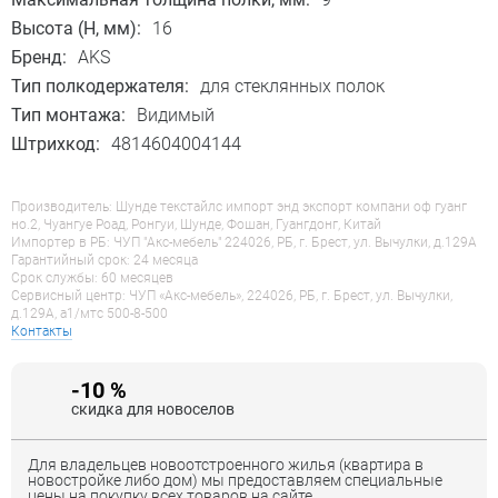
Высота (H, мм):
16
Бренд:
AKS
Тип полкодержателя:
для стеклянных полок
Тип монтажа:
Видимый
Штрихкод:
4814604004144
Производитель: Шунде текстайлс импорт энд экспорт компани оф гуанг
но.2, Чуангуе Роад, Ронгуи, Шунде, Фошан, Гуангдонг, Китай
Импортер в РБ: ЧУП "Акс-мебель" 224026, РБ, г. Брест, ул. Вычулки, д.129А
Гарантийный срок: 24 месяца
Срок службы: 60 месяцев
Сервисный центр: ЧУП «Акс-мебель», 224026, РБ, г. Брест, ул. Вычулки,
д.129А, a1/мтс 500-8-500
Контакты
-10 %
скидка для новоселов
Для владельцев новоотстроенного жилья (квартира в
новостройке либо дом) мы предоставляем специальные
цены на покупку всех товаров на сайте.