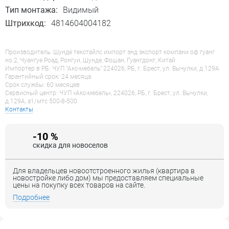
Тип монтажа:
Видимый
Штрихкод:
4814604004182
Производитель: Шунде текстайлс импорт энд экспорт компани оф гуанг
но.2, Чуангуе Роад, Ронгуи, Шунде, Фошан, Гуангдонг, Китай
Импортер в РБ: ЧУП "Акс-мебель" 224026, РБ, г. Брест, ул. Вычулки, д.129А
Гарантийный срок: 24 месяца
Срок службы: 60 месяцев
Сервисный центр: ЧУП «Акс-мебель», 224026, РБ, г. Брест, ул. Вычулки,
д.129А, a1/мтс 500-8-500
Контакты
-10 %
скидка для новоселов
Для владельцев новоотстроенного жилья (квартира в
новостройке либо дом) мы предоставляем специальные
цены на покупку всех товаров на сайте.
Подробнее