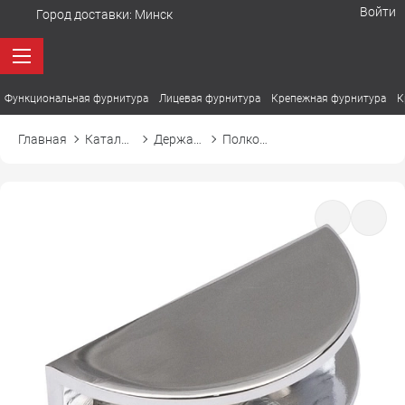
Войти
Город доставки:
Минск
Функциональная фурнитура
Лицевая фурнитура
Крепежная фурнитура
К
Главная
Каталог товаров
Держатели. Полкодержатели
Полкодержатель для стеклянной полки WP2710