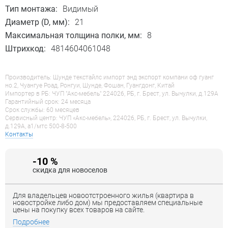
Тип монтажа:
Видимый
Диаметр (D, мм):
21
Максимальная толщина полки, мм:
8
Штрихкод:
4814604061048
Производитель: Шунде текстайлс импорт энд экспорт компани оф гуанг
но.2, Чуангуе Роад, Ронгуи, Шунде, Фошан, Гуангдонг, Китай
Импортер в РБ: ЧУП "Акс-мебель" 224026, РБ, г. Брест, ул. Вычулки, д.129А
Гарантийный срок: 24 месяца
Срок службы: 60 месяцев
Сервисный центр: ЧУП «Акс-мебель», 224026, РБ, г. Брест, ул. Вычулки,
д.129А, a1/мтс 500-8-500
Контакты
-10 %
скидка для новоселов
Для владельцев новоотстроенного жилья (квартира в
новостройке либо дом) мы предоставляем специальные
цены на покупку всех товаров на сайте.
Подробнее