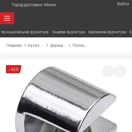
Войти
Город доставки:
Минск
Функциональная фурнитура
Лицевая фурнитура
Крепежная фурнитура
К
Главная
Каталог товаров
Держатели. Полкодержатели
Полкодержатель для стекла 306
- 42%