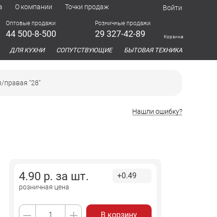
а
О компании
Точки продаж
Войти
Оптовые продажи
Розничные продажи
44 500-8-500
29 327-42-89
Корзина
азина
ДЛЯ КУХНИ
СОПУТСТВУЮЩИЕ
БЫТОВАЯ ТЕХНИКА
/правая "28"
Нашли ошибку?
4.90
р. за
шт.
+0.49
розничная цена
В корзину