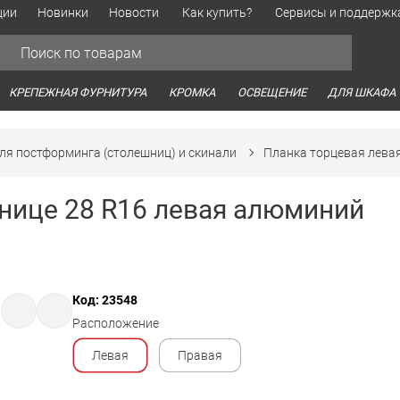
ции
Новинки
Новости
Как купить?
Сервисы и поддержк
Обработка персональных данных
Время работы оптовых продаж
Время работы интернет-маг
КРЕПЕЖНАЯ ФУРНИТУРА
КРОМКА
ОСВЕЩЕНИЕ
ДЛЯ ШКАФА
ля постформинга (столешниц) и скинали
Планка торцевая левая
шнице 28 R16 левая алюминий
Код: 23548
Расположение
Левая
Правая