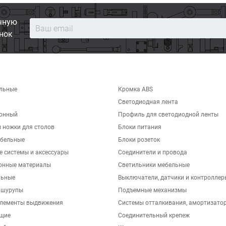
чную
нок
льные
Кромка ABS
Светодиодная лента
хонный
Профиль для светодиодной ленты
 ножки для столов
Блоки питания
бельные
Блоки розеток
е системы и аксессуары
Соединители и провода
онные материалы
Светильники мебельные
льные
Выключатели, датчики и контроллер
 шурупы
Подъемные механизмы
элементы выдвижения
Системы отталкивания, амортизато
щие
Соединительный крепеж