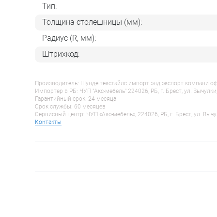
Тип:
Толщина столешницы (мм):
Радиус (R, мм):
Штрихкод:
Производитель: Шунде текстайлс импорт энд экспорт компани оф гу
Импортер в РБ: ЧУП "Акс-мебель" 224026, РБ, г. Брест, ул. Вычулки
Гарантийный срок: 24 месяца
Срок службы: 60 месяцев
Сервисный центр: ЧУП «Акс-мебель», 224026, РБ, г. Брест, ул. Вычу
Контакты