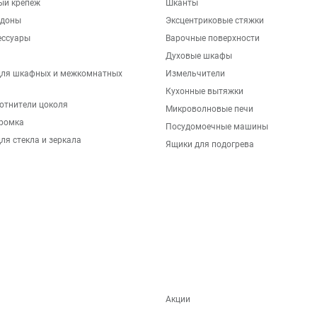
ый крепеж
Шканты
ддоны
Эксцентриковые стяжки
ессуары
Варочные поверхности
Духовые шкафы
для шкафных и межкомнатных
Измельчители
Кухонные вытяжки
отнители цоколя
Микроволновые печи
ромка
Посудомоечные машины
ля стекла и зеркала
Ящики для подогрева
Акции