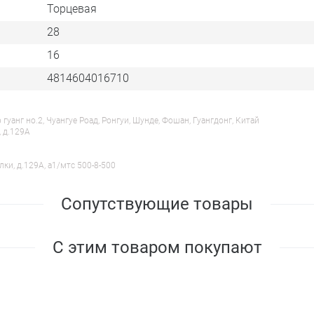
Торцевая
28
16
4814604016710
анг но.2, Чуангуе Роад, Ронгуи, Шунде, Фошан, Гуангдонг, Китай
, д.129А
лки, д.129А, a1/мтс 500-8-500
Сопутствующие товары
С этим товаром покупают