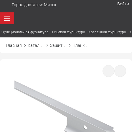
Войти
Город доставки:
Минск
Функциональная фурнитура
Лицевая фурнитура
Крепежная фурнитура
К
Главная
Каталог товаров
Защитные планки для постформинга (столешниц) и скинали
Планка угловая СКИФ