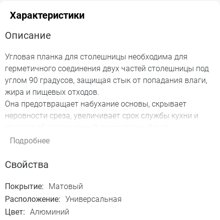
Характеристики
Описание
Угловая планка для столешницы необходима для
герметичного соединения двух частей столешницы под
углом 90 градусов, защищая стык от попадания влаги,
жира и пищевых отходов.
Она предотвращает набухание основы, скрывает
неровности среза, увеличивает срок службы кухни и
придает ей завершенный декоративный вид.
Толщина столешницы - 26 мм.
Подробнее
Свойства
Покрытие:
Матовый
Расположение:
Универсальная
Цвет:
Алюминий