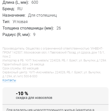
Длина (L, мм):
600
Бренд:
RU
Назначение:
Для столешниц
Тип:
Угловая
Толщина столешницы (мм):
26
Радиус (R, мм):
9
Производитель: Общество с ограниченной ответственностью "ИНВЕНТ-
ПРОМ" 142507, Московская обл, г.Павловский Посад, ул.Щорса, дом 15/1,
пом.2
Импортер в РБ: ЧУП "Акс-мебель" 224026, РБ, г. Брест, ул. Вычулки, д.129А
Гарантийный срок: 24 месяца
Срок службы: 60 месяцев
Сервисный центр: ЧУП «Акс-мебель», 224026, РБ, г. Брест, ул. Вычулки,
д.129А, a1/мтс 500-8-500
Контакты
-10 %
скидка для новоселов
Для владельцев новоотстроенного жилья (квартира в