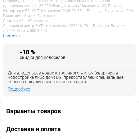
Производитель: Ел-мех-пласт Йедзиняк сполка з ограничоно
одповедзяльносцю, 38-200 Ясло, ул. Адама Мицкевича 108, Польша
Импортер в РБ: ЧУП "Акс-мебель" 224026, РБ, г. Брест, ул. Вычулки, д.129А
Гарантийный срок: 24 месяца
Срок службы: 60 месяцев
Сервисный центр: ЧУП «Акс-мебель», 224026, РБ, г. Брест, ул. Вычулки,
д.129А, a1/мтс 500-8-500
Контакты
-10 %
скидка для новоселов
Для владельцев новоотстроенного жилья (квартира в
новостройке либо дом) мы предоставляем специальные
цены на покупку всех товаров на сайте.
Подробнее
Варианты товаров
Доставка и оплата