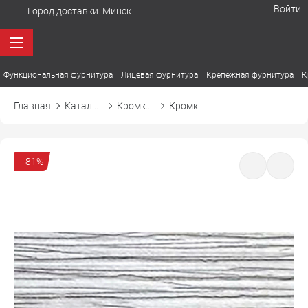
Войти
Город доставки:
Минск
Функциональная фурнитура
Лицевая фурнитура
Крепежная фурнитура
К
Главная
Каталог товаров
Кромка ПВХ
Кромка ПВХ El-mech-plast 7305 орфео светлый
- 81%