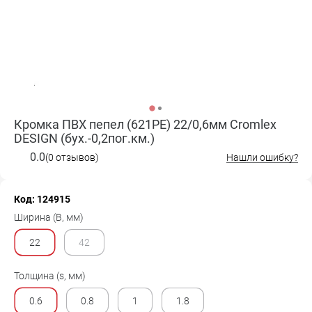
Кромка ПВХ пепел (621PE) 22/0,6мм Cromlex
DESIGN (бух.-0,2пог.км.)
0.0
(0 отзывов)
Нашли ошибку?
Код: 124915
Ширина (B, мм)
22
42
Толщина (s, мм)
0.6
0.8
1
1.8