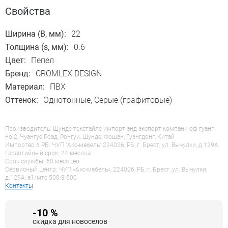
Свойства
Ширина (B, мм):
22
Толщина (s, мм):
0.6
Цвет:
Пепел
Бренд:
CROMLEX DESIGN
Материал:
ПВХ
Оттенок:
Однотонные, Серые (графитовые)
Производитель: Шунде текстайлс импорт энд экспорт компани оф гуанг
но.2, Чуангуе Роад, Ронгуи, Шунде, Фошан, Гуангдонг, Китай
Импортер в РБ: ЧУП "Акс-мебель" 224026, РБ, г. Брест, ул. Вычулки, д.129А
Гарантийный срок: 24 месяца
Срок службы: 60 месяцев
Сервисный центр: ЧУП «Акс-мебель», 224026, РБ, г. Брест, ул. Вычулки,
д.129А, a1/мтс 500-8-500
Контакты
-10 %
скидка для новоселов