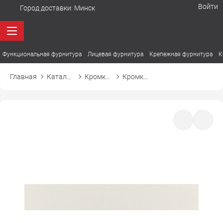
Войти
Город доставки:
Минск
Функциональная фурнитура
Лицевая фурнитура
Крепежная фурнитура
К
Главная
Каталог товаров
Кромка ПВХ
Кромка ПВХ Cromlex DESIGN 621PE пепел