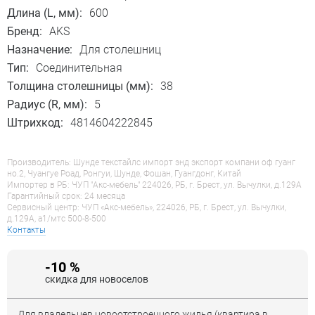
Длина (L, мм):
600
Бренд:
AKS
Назначение:
Для столешниц
Тип:
Соединительная
Толщина столешницы (мм):
38
Радиус (R, мм):
5
Штрихкод:
4814604222845
Производитель: Шунде текстайлс импорт энд экспорт компани оф гуанг
но.2, Чуангуе Роад, Ронгуи, Шунде, Фошан, Гуангдонг, Китай
Импортер в РБ: ЧУП "Акс-мебель" 224026, РБ, г. Брест, ул. Вычулки, д.129А
Гарантийный срок: 24 месяца
Сервисный центр: ЧУП «Акс-мебель», 224026, РБ, г. Брест, ул. Вычулки,
д.129А, a1/мтс 500-8-500
Контакты
-10 %
скидка для новоселов
Для владельцев новоотстроенного жилья (квартира в