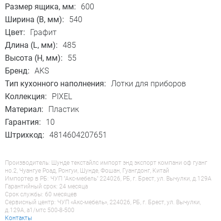
- возможна установка в ящик глубиной от 440
Размер ящика, мм:
600
мм до 485 мм за счет возможности подрезки.
Ширина (B, мм):
540
Цвет:
Графит
Длина (L, мм):
485
Высота (H, мм):
55
Бренд:
AKS
Тип кухонного наполнения:
Лотки для приборов
Коллекция:
PIXEL
Материал:
Пластик
Гарантия:
10
Штрихкод:
4814604207651
Производитель: Шунде текстайлс импорт энд экспорт компани оф гуанг
но.2, Чуангуе Роад, Ронгуи, Шунде, Фошан, Гуангдонг, Китай
Импортер в РБ: ЧУП "Акс-мебель" 224026, РБ, г. Брест, ул. Вычулки, д.129А
Гарантийный срок: 24 месяца
Срок службы: 60 месяцев
Сервисный центр: ЧУП «Акс-мебель», 224026, РБ, г. Брест, ул. Вычулки,
д.129А, a1/мтс 500-8-500
Контакты