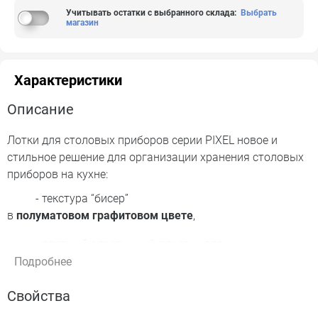
Учитывать остатки с выбранного склада
:
Выбрать
магазин
Характеристики
Описание
Лотки для столовых приборов серии PIXEL новое и
стильное решение для организации хранения столовых
приборов на кухне:
- текстура “бисер”
в
полуматовом графитовом цвете
,
- плотный эластичный пластик для
долговечной службы,
Подробнее
- легко подрезать под необходимый размер
Свойства
канцелярским ножом,