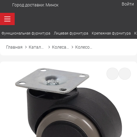
Войти
Город доставки:
Минск
Функциональная фурнитура
Лицевая фурнитура
Крепежная фурнитура
К
Главная
Каталог товаров
Колеса, ролики, подпятники
Колесо мебельное FURNI ФУРНИ