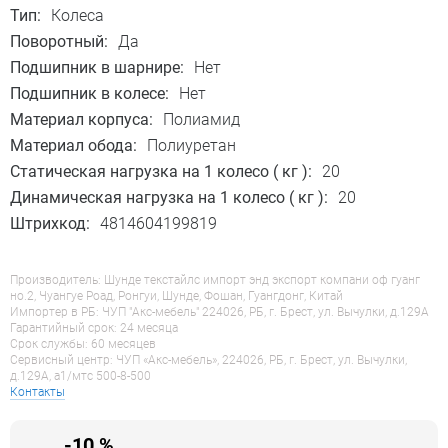
Тип:
Колеса
Поворотный:
Да
Подшипник в шарнире:
Нет
Подшипник в колесе:
Нет
Материал корпуса:
Полиамид
Материал обода:
Полиуретан
Статическая нагрузка на 1 колесо ( кг ):
20
Динамическая нагрузка на 1 колесо ( кг ):
20
Штрихкод:
4814604199819
Производитель: Шунде текстайлс импорт энд экспорт компани оф гуанг
но.2, Чуангуе Роад, Ронгуи, Шунде, Фошан, Гуангдонг, Китай
Импортер в РБ: ЧУП "Акс-мебель" 224026, РБ, г. Брест, ул. Вычулки, д.129А
Гарантийный срок: 24 месяца
Срок службы: 60 месяцев
Сервисный центр: ЧУП «Акс-мебель», 224026, РБ, г. Брест, ул. Вычулки,
д.129А, a1/мтс 500-8-500
Контакты
-10 %