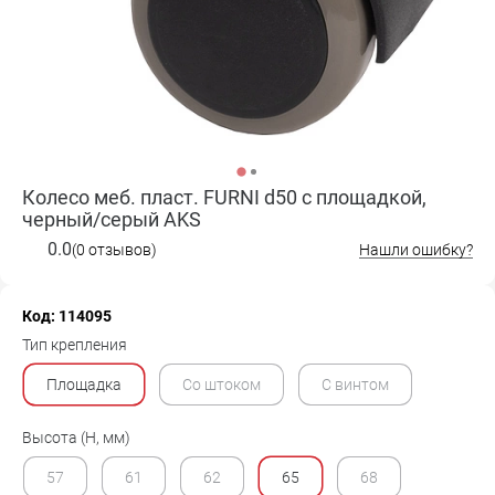
Колесо меб. пласт. FURNI d50 с площадкой,
черный/серый AKS
0.0
(0 отзывов)
Нашли ошибку?
Код: 114095
Тип крепления
Площадка
Со штоком
С винтом
Высота (H, мм)
57
61
62
65
68