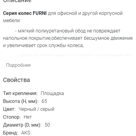
Описание
Серия колес FURNI
для офисной и другой корпусной
мебели:
- мягкий полиуретановый обод не повреждает
напольное покрытие,обеспечивает бесшумное движение
и увеличивает срок службы колеса,
- широкий ассортимент расцветок и креплений для
реализации ваших проектов: площадка, шток, винт).
Подробнее
Рекомендованная статическая/динамическая нагрузка
Свойства
на 1 колесо: 30/20 кг.
Тип крепления:
Площадка
Высота (H, мм):
65
Цвет:
Черный / серый
Стопор:
Нет
Диаметр (D, мм):
50
Бренд:
AKS