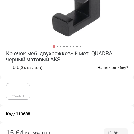
Крючок меб. двухрожковый мет. QUADRA
черный матовый AKS
0.0
(0 отзывов)
Нашли ошибку?
модель
Код: 113688
15.64
р. за
шт.
+1.56