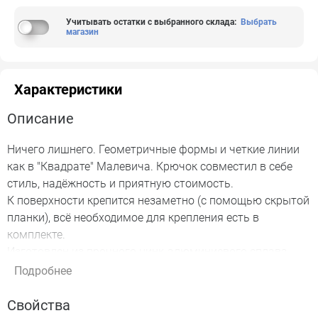
Учитывать остатки с выбранного склада
:
Выбрать
магазин
Характеристики
Описание
Ничего лишнего. Геометричные формы и четкие линии
как в "Квадрате" Малевича. Крючок совместил в себе
стиль, надёжность и приятную стоимость.
К поверхности крепится незаметно (с помощью скрытой
планки), всё необходимое для крепления есть в
комплекте.
Изготовлен из прочного цинк-алюминиевого сплава.
Цвет - черный матовый.
Подробнее
В комплекте: шуруп 4х23 - 2 шт, планка для крепления.
Свойства