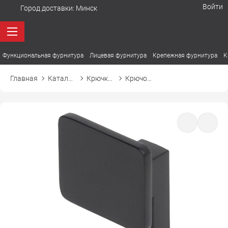
Войти
Город доставки:
Минск
Функциональная фурнитура
Лицевая фурнитура
Крепежная фурнитура
К
Главная
Каталог товаров
Крючки мебельные
Крючок QUADRA КВАДРА