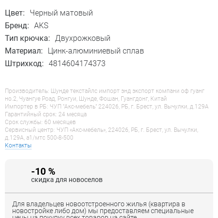
Цвет:
Черный матовый
Бренд:
AKS
Тип крючка:
Двухрожковый
Материал:
Цинк-алюминиевый сплав
Штрихкод:
4814604174373
Производитель: Шунде текстайлс импорт энд экспорт компани оф гуанг
но.2, Чуангуе Роад, Ронгуи, Шунде, Фошан, Гуангдонг, Китай
Импортер в РБ: ЧУП "Акс-мебель" 224026, РБ, г. Брест, ул. Вычулки, д.129А
Гарантийный срок: 24 месяца
Срок службы: 60 месяцев
Сервисный центр: ЧУП «Акс-мебель», 224026, РБ, г. Брест, ул. Вычулки,
д.129А, a1/мтс 500-8-500
Контакты
-10 %
скидка для новоселов
Для владельцев новоотстроенного жилья (квартира в
новостройке либо дом) мы предоставляем специальные
цены на покупку всех товаров на сайте.