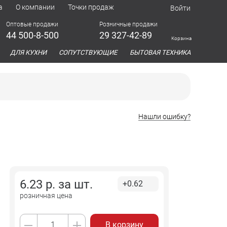
а
О компании
Точки продаж
Войти
Оптовые продажи
Розничные продажи
44 500-8-500
29 327-42-89
Корзина
азина
ДЛЯ КУХНИ
СОПУТСТВУЮЩИЕ
БЫТОВАЯ ТЕХНИКА
Нашли ошибку?
6.23
р. за
шт.
+0.62
розничная цена
В корзину