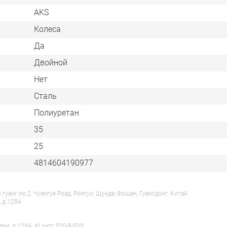
AKS
Колеса
Да
Двойной
Нет
Сталь
Полиуретан
35
25
4814604190977
анг но.2, Чуангуе Роад, Ронгуи, Шунде, Фошан, Гуангдонг, Китай
, д.129А
лки, д.129А, a1/мтс 500-8-500