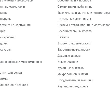
е системы и аксессуары
Соединители и провода
онные материалы
Светильники мебельные
льные
Выключатели, датчики и контроллер
 шурупы
Подъемные механизмы
элементы выдвижения
Системы отталкивания, амортизато
щие
Соединительный крепеж
ый крепеж
Шканты
ддоны
Эксцентриковые стяжки
ессуары
Варочные поверхности
Духовые шкафы
для шкафных и межкомнатных
Измельчители
Кухонные вытяжки
отнители цоколя
Микроволновые печи
ромка
Посудомоечные машины
ля стекла и зеркала
Ящики для подогрева