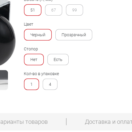
51
67
99
Цвет
Черный
Прозрачный
Стопор
Нет
Есть
Кол-во в упаковке
1
4
арианты товаров
Доставка и опла