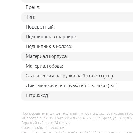
Бренд:
Тип:
Поворотный:
Подшипник в шарнире:
Подшипник в колесе:
Материал корпуса:
Материал обода:
Статическая нагрузка на 1 колесо ( кг ):
Динамическая нагрузка на 1 колесо ( кг ):
Штрихкод:
Производитель: Шунде текстайлс импорт энд экспорт компани оф гу
Импортер в РБ: ЧУП "Акс-мебель" 224026, РБ, г. Брест, ул. Вычулки
Гарантийный срок: 24 месяца
Срок службы: 60 месяцев
Сервисный центр: ЧУП «Акс-мебель», 224026, РБ, г. Брест, ул. Вычу