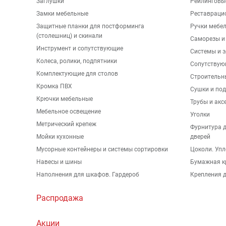
Заглушки
Рейлинговы
Замки мебельные
Реставраци
Защитные планки для постформинга
Ручки мебе
(столешниц) и скинали
Саморезы и
Инструмент и сопутствующие
Системы и 
Колеса, ролики, подпятники
Сопутствую
Комплектующие для столов
Строительн
Кромка ПВХ
Сушки и по
Крючки мебельные
Трубы и акс
Мебельное освещение
Уголки
Метрический крепеж
Фурнитура 
Мойки кухонные
дверей
Мусорные контейнеры и системы сортировки
Цоколи. Упл
Навесы и шины
Бумажная к
Наполнения для шкафов. Гардероб
Крепления д
Распродажа
Акции