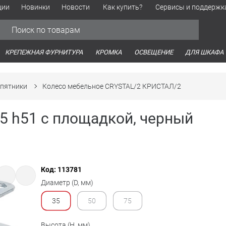
ции
Новинки
Новости
Как купить?
Сервисы и поддержк
Обработка персональных данных
Время работы оптовых продаж
Время работы интернет-маг
КРЕПЕЖНАЯ ФУРНИТУРА
КРОМКА
ОСВЕЩЕНИЕ
ДЛЯ ШКАФА
дпятники
Колесо мебельное CRYSTAL/2 КРИСТАЛ/2
5 h51 с площадкой, черный
Код: 113781
Диаметр (D, мм)
35
50
75
Высота (H, мм)