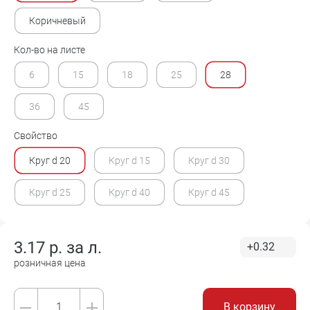
Коричневый
Кол-во на листе
6
15
18
25
28
36
45
Свойство
Круг d 20
Круг d 15
Круг d 30
Круг d 25
Круг d 40
Круг d 45
3.17
р. за
л.
+0.32
розничная цена
В корзину