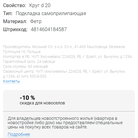
Свойство:
Круг d 20
Тип:
Подкладка самоприлипающая
Материал:
Фетр
Штрихкод:
4814604184587
Производитель: Фольмаг Сп. з о.о. Сп.к., 41-400 Мысловице, Обжежна
Пулноцна 16, Польша
Импортер в РБ: ЧУП "Акс-мебель" 224026, РБ, г. Брест, ул. Вычулки, д.129А
Гарантийный срок: 24 месяца
Срок службы: 60 месяцев
Сервисный центр: ЧУП «Акс-мебель», 224026, РБ, г. Брест, ул. Вычулки,
д.129А, a1/мтс 500-8-500
Контакты
-10 %
скидка для новоселов
Для владельцев новоотстроенного жилья (квартира в
новостройке либо дом) мы предоставляем специальные
цены на покупку всех товаров на сайте.
Подробнее