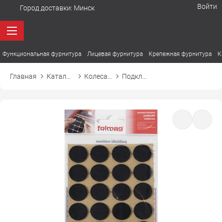
Войти
Город доставки:
Минск
Функциональная фурнитура
Лицевая фурнитура
Крепежная фурнитура
К
Главная
Каталог товаров
Колеса, ролики, подпятники
Подкладка самоприлипающая фетровая, круг