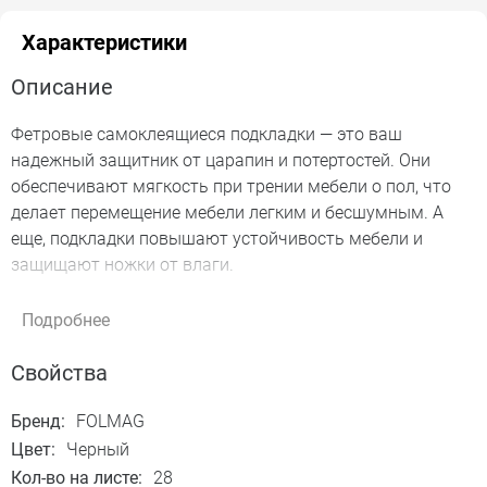
Характеристики
Описание
Фетровые самоклеящиеся подкладки — это ваш
надежный защитник от царапин и потертостей. Они
обеспечивают мягкость при трении мебели о пол, что
делает перемещение мебели легким и бесшумным. А
еще, подкладки повышают устойчивость мебели и
защищают ножки от влаги.
Просто удалите защитный слой и приклейте накладки на
Подробнее
ножки мебели — никаких инструментов не надо! Это
займет всего пару минут, и ваша мебель будет не
Свойства
только защищена, но и станет легко перемещаемой без
лишнего шума.
Бренд:
FOLMAG
Цвет:
Черный
Кол-во на листе:
28