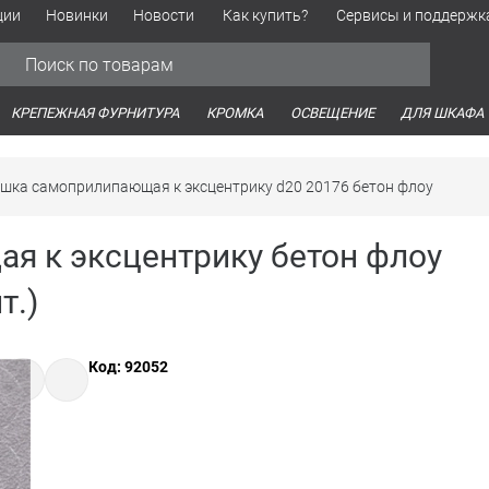
ции
Новинки
Новости
Как купить?
Сервисы и поддержк
Обработка персональных данных
Время работы оптовых продаж
Время работы интернет-маг
КРЕПЕЖНАЯ ФУРНИТУРА
КРОМКА
ОСВЕЩЕНИЕ
ДЛЯ ШКАФА
шка самоприлипающая к эксцентрику d20 20176 бетон флоу
я к эксцентрику бетон флоу
т.)
Код: 92052