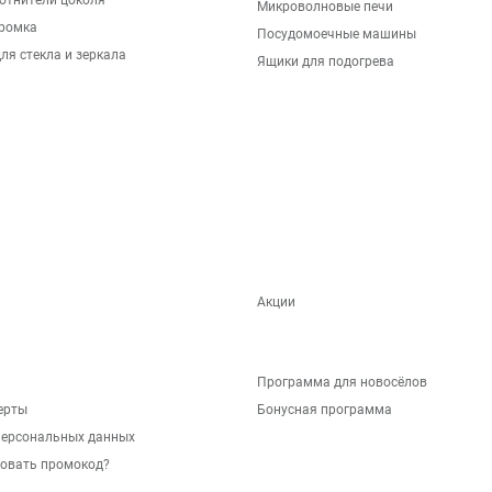
отнители цоколя
Микроволновые печи
ромка
Посудомоечные машины
ля стекла и зеркала
Ящики для подогрева
Акции
Программа для новосёлов
ерты
Бонусная программа
персональных данных
зовать промокод?