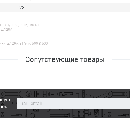
28
ежна Пулноцна 16, Польша
, д.129А
лки, д.129А, a1/мтс 500-8-500
Сопутствующие товары
чную
нок