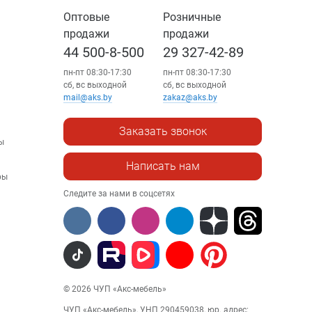
Оптовые
Розничные
продажи
продажи
44 500-8-500
29 327-42-89
пн-пт 08:30-17:30
пн-пт 08:30-17:30
сб, вс выходной
сб, вс выходной
mail@aks.by
zakaz@aks.by
Заказать звонок
ы
Написать нам
ры
Следите за нами в соцсетях
© 2026 ЧУП «Акс-мебель»
ЧУП «Акс-мебель», УНП 290459038, юр. адрес: