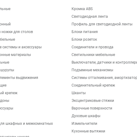
льные
Кромка ABS
Светодиодная лента
хонный
Профиль для светодиодной ленты
 ножки для столов
Блоки питания
бельные
Блоки розеток
е системы и аксессуары
Соединители и провода
онные материалы
Светильники мебельные
льные
Выключатели, датчики и контроллер
 шурупы
Подъемные механизмы
элементы выдвижения
Системы отталкивания, амортизато
щие
Соединительный крепеж
ый крепеж
Шканты
ддоны
Эксцентриковые стяжки
ессуары
Варочные поверхности
Духовые шкафы
для шкафных и межкомнатных
Измельчители
Кухонные вытяжки