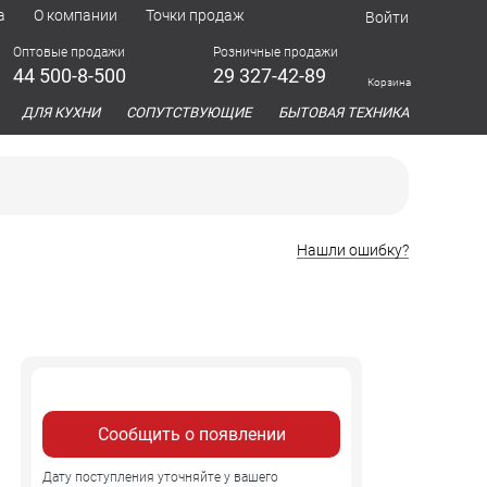
а
О компании
Точки продаж
Войти
Оптовые продажи
Розничные продажи
44 500-8-500
29 327-42-89
Корзина
азина
ДЛЯ КУХНИ
СОПУТСТВУЮЩИЕ
БЫТОВАЯ ТЕХНИКА
Нашли ошибку?
Сообщить о появлении
Дату поступления уточняйте у вашего