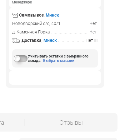
менеджера
Самовывоз
,
Минск
Новодворский с/с, 40/1
Нет
д. Каменная Горка
Нет
Доставка
,
Минск
Нет
Учитывать остатки с выбранного
склада
:
Выбрать магазин
та
Отзывы