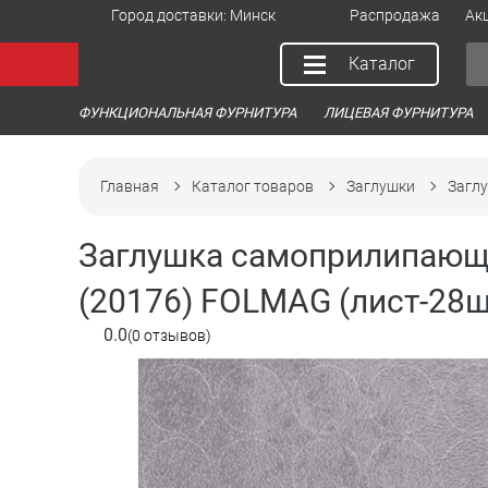
Город доставки:
Минск
Распродажа
Ак
Каталог
ФУНКЦИОНАЛЬНАЯ ФУРНИТУРА
ЛИЦЕВАЯ ФУРНИТУРА
Главная
Каталог товаров
Заглушки
Заглу
Заглушка самоприлипающа
(20176) FOLMAG (лист-28ш
0.0
(0 отзывов)