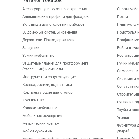
Каталог товаров
Аксессуары для кухонного хранения
Опоры мебе
Алюминиевые профили для фасадов
Петли
Вкладыши для столовых приборов
Плинтус ку
Выдвижные системы хранения
Подстолья и
Держатели. Полкодержатели
Профили ме
Заглушки
Рейлинговы
Замки мебельные
Реставраци
Защитные планки для постформинга
Ручки мебе
(столешниц) и скинали
Саморезы и
Инструмент и сопутствующие
Системы и 
Колеса, ролики, подпятники
Сопутствую
Комплектующие для столов
Строительн
Кромка ПВХ
Сушки и по
Крючки мебельные
Трубы и акс
Мебельное освещение
Уголки
Метрический крепеж
Фурнитура 
Мойки кухонные
дверей