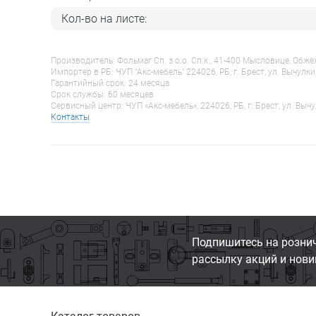
Кол-во на листе:
Производитель: Фольмаг Сп. з о.о. Сп.к., 41-400 Мысловице, Обж
Импортер в РБ: ЧУП "Акс-мебель" 224026, РБ, г. Брест, ул. Вычулки
Гарантийный срок: 24 месяца
Срок службы: 60 месяцев
Сервисный центр: ЧУП «Акс-мебель», 224026, РБ, г. Брест, ул. Вычу
Контакты
Подпишитесь на розни
рассылку акций и нови