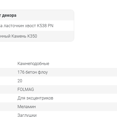
т декора
а ласточкин хвост K538 PN
онный Камень K350
Камнеподобные
176 бетон флоу
20
FOLMAG
Для эксцентриков
Меламин
Заглушки