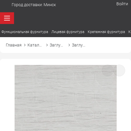
Войти
Город доставки:
Минск
Функциональная фурнитура
Лицевая фурнитура
Крепежная фурнитура
К
Главная
Каталог товаров
Заглушки
Заглушка самоприлипающая к эксцентрику d20 20413 дуб крафт белый