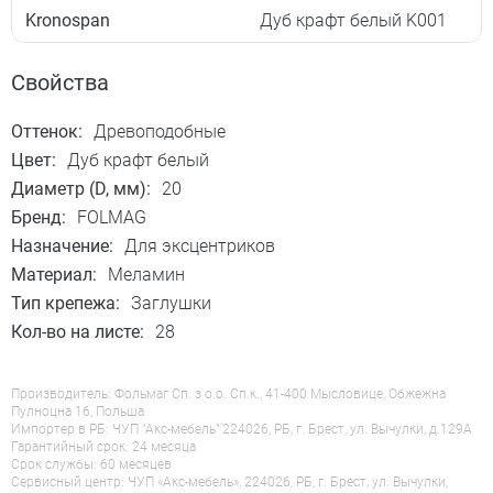
Kronospan
Дуб крафт белый K001
Свойства
Оттенок:
Древоподобные
Цвет:
Дуб крафт белый
Диаметр (D, мм):
20
Бренд:
FOLMAG
Назначение:
Для эксцентриков
Материал:
Меламин
Тип крепежа:
Заглушки
Кол-во на листе:
28
Производитель: Фольмаг Сп. з о.о. Сп.к., 41-400 Мысловице, Обжежна
Пулноцна 16, Польша
Импортер в РБ: ЧУП "Акс-мебель" 224026, РБ, г. Брест, ул. Вычулки, д.129А
Гарантийный срок: 24 месяца
Срок службы: 60 месяцев
Сервисный центр: ЧУП «Акс-мебель», 224026, РБ, г. Брест, ул. Вычулки,