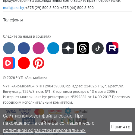
предусмотренных законодательством о защите прав потребителей:
mail@aks.by
, +375 (29) 500 8 500, +375 (44) 500 8 500.
Телефоны
Следите за нами в соцсетях
© 2026 ЧУП «Акс-мебель»
ЧУП «Акс-мебель», УНП 290459038, юр. адрес: 224026, РБ, г. Брест, ул.
Вычулки, д.129А/3, пом. №1. В торговом реестре с 13 марта 2006 г.
Интернет-магазин aks.by: регистрация №392381 от 14.09.2017 Брестским
городским исполнительным комитетом.
Сайт использует файлы cookie. При
нахождении на сайте вы соглашаетесь с
Принять
политикой обработки персональных
Разработка сайта
— Новый Сайт