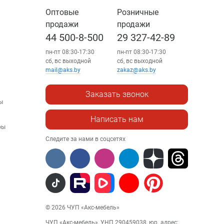
Оптовые
Розничные
продажи
продажи
44 500-8-500
29 327-42-89
пн-пт 08:30-17:30
пн-пт 08:30-17:30
сб, вс выходной
сб, вс выходной
mail@aks.by
zakaz@aks.by
Заказать звонок
ы
Написать нам
ры
Следите за нами в соцсетях
© 2026 ЧУП «Акс-мебель»
ЧУП «Акс-мебель», УНП 290459038, юр. адрес: