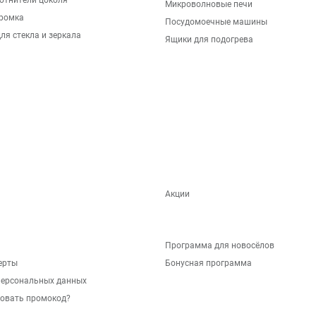
отнители цоколя
Микроволновые печи
ромка
Посудомоечные машины
ля стекла и зеркала
Ящики для подогрева
Акции
Программа для новосёлов
ерты
Бонусная программа
персональных данных
зовать промокод?