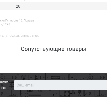
28
ежна Пулноцна 16, Польша
, д.129А
лки, д.129А, a1/мтс 500-8-500
Сопутствующие товары
чную
нок