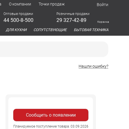
а
О компании
Точки продаж
Войти
Оптовые продажи
Розничные продажи
44 500-8-500
29 327-42-89
Корзина
азина
ДЛЯ КУХНИ
СОПУТСТВУЮЩИЕ
БЫТОВАЯ ТЕХНИКА
Нашли ошибку?
Сообщить о появлении
Планируемое поступление товара: 03.09.2026