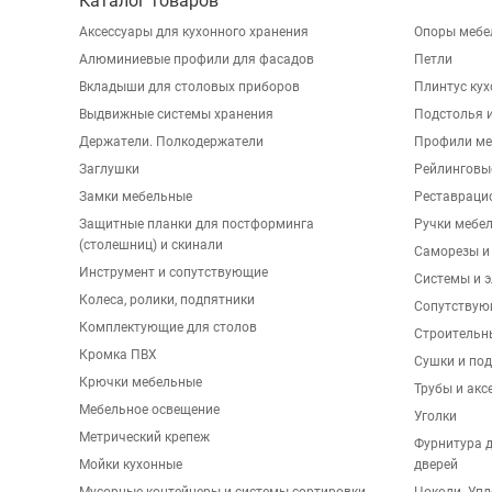
Каталог товаров
Аксессуары для кухонного хранения
Опоры мебе
Алюминиевые профили для фасадов
Петли
Вкладыши для столовых приборов
Плинтус ку
Выдвижные системы хранения
Подстолья и
Держатели. Полкодержатели
Профили ме
Заглушки
Рейлинговы
Замки мебельные
Реставраци
Защитные планки для постформинга
Ручки мебе
(столешниц) и скинали
Саморезы и
Инструмент и сопутствующие
Системы и 
Колеса, ролики, подпятники
Сопутствую
Комплектующие для столов
Строительн
Кромка ПВХ
Сушки и по
Крючки мебельные
Трубы и акс
Мебельное освещение
Уголки
Метрический крепеж
Фурнитура 
Мойки кухонные
дверей