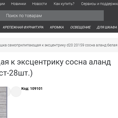
ции
Новинки
Новости
Как купить?
Сервисы и поддержк
Обработка персональных данных
Время работы оптовых продаж
Время работы интернет-маг
КРЕПЕЖНАЯ ФУРНИТУРА
КРОМКА
ОСВЕЩЕНИЕ
ДЛЯ ШКАФА
шка самоприлипающая к эксцентрику d20 20159 сосна аланд белая
я к эксцентрику сосна аланд
ст-28шт.)
Код: 109101