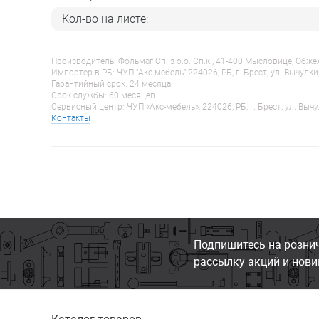
Кол-во на листе:
Производитель: Фольмаг Сп. з о.о. Сп.к., 41-400 Мысловице, Обж
Импортер в РБ: ЧУП "Акс-мебель" 224026, РБ, г. Брест, ул. Вычулки
Гарантийный срок: 24 месяца
Срок службы: 60 месяцев
Сервисный центр: ЧУП «Акс-мебель», 224026, РБ, г. Брест, ул. Вычу
Контакты
Подпишитесь на розни
рассылку акций и нови