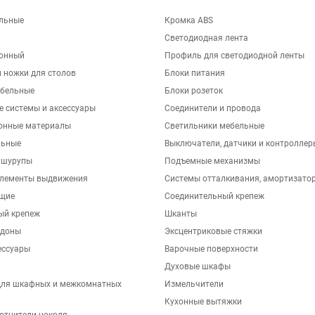
льные
Кромка ABS
Светодиодная лента
хонный
Профиль для светодиодной ленты
 ножки для столов
Блоки питания
бельные
Блоки розеток
е системы и аксессуары
Соединители и провода
онные материалы
Светильники мебельные
льные
Выключатели, датчики и контроллер
 шурупы
Подъемные механизмы
элементы выдвижения
Системы отталкивания, амортизато
щие
Соединительный крепеж
ый крепеж
Шканты
ддоны
Эксцентриковые стяжки
ессуары
Варочные поверхности
Духовые шкафы
для шкафных и межкомнатных
Измельчители
Кухонные вытяжки