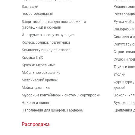
Заглушки
Рейлинговы
Замки мебельные
Реставраци
Защитные планки для постформинга
Ручки мебе
(столешниц) и скинали
Саморезы и
Инструмент и сопутствующие
Системы и 
Колеса, ролики, подпятники
Сопутствую
Комплектующие для столов
Строительн
Кромка ПВХ
Сушки и по
Крючки мебельные
Трубы и акс
Мебельное освещение
Уголки
Метрический крепеж
Фурнитура 
Мойки кухонные
дверей
Мусорные контейнеры и системы сортировки
Цоколи. Упл
Навесы и шины
Бумажная к
Наполнения для шкафов. Гардероб
Крепления д
Распродажа