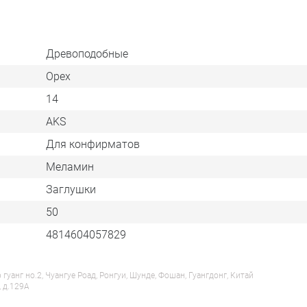
Древоподобные
Орех
14
AKS
Для конфирматов
Меламин
Заглушки
50
4814604057829
анг но.2, Чуангуе Роад, Ронгуи, Шунде, Фошан, Гуангдонг, Китай
, д.129А