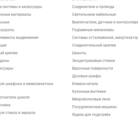
е системы и аксессуары
Соединители и провода
онные материалы
Светильники мебельные
льные
Выключатели, датчики и контроллер
 шурупы
Подъемные механизмы
элементы выдвижения
Системы отталкивания, амортизато
щие
Соединительный крепеж
ый крепеж
Шканты
ддоны
Эксцентриковые стяжки
ессуары
Варочные поверхности
Духовые шкафы
для шкафных и межкомнатных
Измельчители
Кухонные вытяжки
отнители цоколя
Микроволновые печи
ромка
Посудомоечные машины
ля стекла и зеркала
Ящики для подогрева