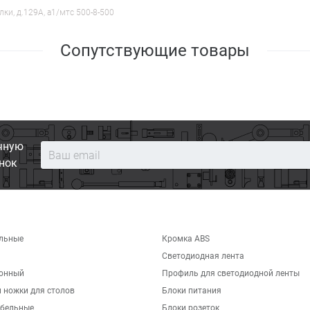
лки, д.129А, a1/мтс 500-8-500
Сопутствующие товары
чную
нок
льные
Кромка ABS
Светодиодная лента
хонный
Профиль для светодиодной ленты
 ножки для столов
Блоки питания
бельные
Блоки розеток