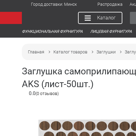
Город доставки:
Минск
Распродажа
Ак
Каталог
ФУНКЦИОНАЛЬНАЯ ФУРНИТУРА
ЛИЦЕВАЯ ФУРНИТУРА
Главная
Каталог товаров
Заглушки
Загл
Заглушка самоприлипающа
AKS (лист-50шт.)
0.0
(0 отзывов)