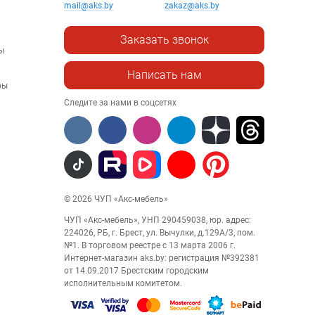
mail@aks.by
zakaz@aks.by
Заказать звонок
ы
Написать нам
ры
Следите за нами в соцсетях
© 2026 ЧУП «Акс-мебель»
ЧУП «Акс-мебель», УНП 290459038, юр. адрес:
224026, РБ, г. Брест, ул. Вычулки, д.129А/3, пом.
№1. В торговом реестре с 13 марта 2006 г.
Интернет-магазин aks.by: регистрация №392381
от 14.09.2017 Брестским городским
исполнительным комитетом.