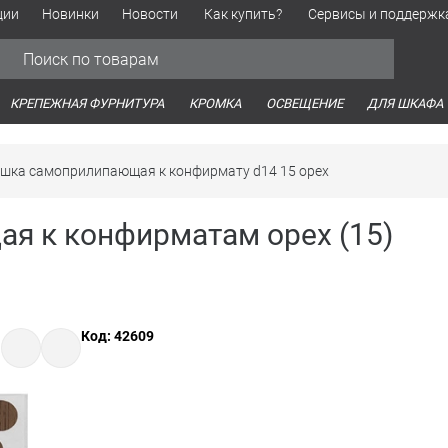
ции
Новинки
Новости
Как купить?
Сервисы и поддержк
Обработка персональных данных
Время работы оптовых продаж
Время работы интернет-маг
КРЕПЕЖНАЯ ФУРНИТУРА
КРОМКА
ОСВЕЩЕНИЕ
ДЛЯ ШКАФА
ушка самоприлипающая к конфирмату d14 15 орех
я к конфирматам орех (15)
Код: 42609