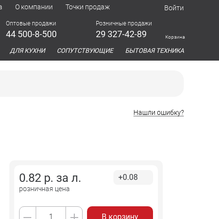
а
О компании
Точки продаж
Войти
Оптовые продажи
Розничные продажи
44 500-8-500
29 327-42-89
Корзина
азина
ДЛЯ КУХНИ
СОПУТСТВУЮЩИЕ
БЫТОВАЯ ТЕХНИКА
Нашли ошибку?
0.82
р. за
л.
+0.08
розничная цена
В корзину