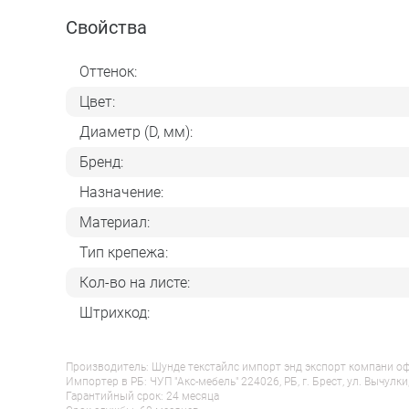
Свойства
Оттенок:
Цвет:
Диаметр (D, мм):
Бренд:
Назначение:
Материал:
Тип крепежа:
Кол-во на листе:
Штрихкод:
Производитель: Шунде текстайлс импорт энд экспорт компани оф гу
Импортер в РБ: ЧУП "Акс-мебель" 224026, РБ, г. Брест, ул. Вычулки
Гарантийный срок: 24 месяца