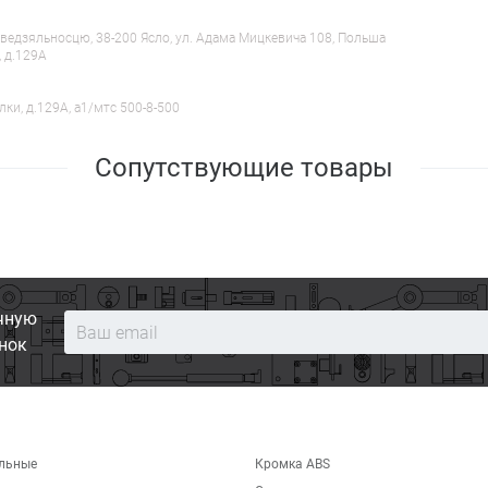
ведзяльносцю, 38-200 Ясло, ул. Адама Мицкевича 108, Польша
, д.129А
лки, д.129А, a1/мтс 500-8-500
Сопутствующие товары
чную
нок
льные
Кромка ABS