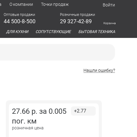
а
О компании
Точки продаж
Войти
Оптовые продажи
Розничные продажи
44 500-8-500
29 327-42-89
Корзина
азина
ДЛЯ КУХНИ
СОПУТСТВУЮЩИЕ
БЫТОВАЯ ТЕХНИКА
Нашли ошибку?
27.66
р. за
0.005
+2.77
пог. км
розничная цена