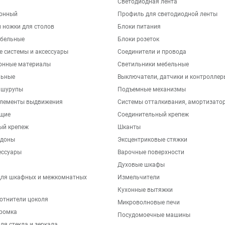
Светодиодная лента
хонный
Профиль для светодиодной ленты
 ножки для столов
Блоки питания
бельные
Блоки розеток
е системы и аксессуары
Соединители и провода
онные материалы
Светильники мебельные
льные
Выключатели, датчики и контроллер
 шурупы
Подъемные механизмы
элементы выдвижения
Системы отталкивания, амортизато
щие
Соединительный крепеж
ый крепеж
Шканты
ддоны
Эксцентриковые стяжки
ессуары
Варочные поверхности
Духовые шкафы
для шкафных и межкомнатных
Измельчители
Кухонные вытяжки
отнители цоколя
Микроволновые печи
ромка
Посудомоечные машины
ля стекла и зеркала