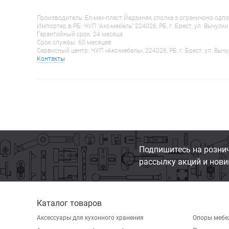
Производитель: Ел-мех-пласт Йедзиняк сполка з ограничоно одпо
Импортер в РБ: ЧУП "Акс-мебель" 224026, РБ, г. Брест, ул. Вычулки
Гарантийный срок: 24 месяца
Срок службы: 60 месяцев
Сервисный центр: ЧУП «Акс-мебель», 224026, РБ, г. Брест, ул. Вычу
Контакты
Подпишитесь на розни
рассылку акций и нови
Каталог товаров
Аксессуары для кухонного хранения
Опоры мебе