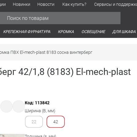
ции
Новинки
Новости
Как купить?
Сервисы и поддержк
Обработка персональных данных
Время работы оптовых продаж
Время работы интернет-маг
КРЕПЕЖНАЯ ФУРНИТУРА
КРОМКА
ОСВЕЩЕНИЕ
ДЛЯ ШКАФА
омка ПВХ El-mech-plast 8183 сосна винтерберг
рг 42/1,8 (8183) El-mech-plast
Код: 113842
Ширина (B, мм)
22
42
Толщина (s, мм)