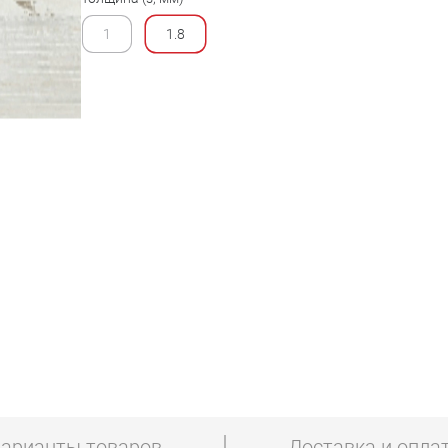
1
1.8
арианты товаров
Доставка и опла