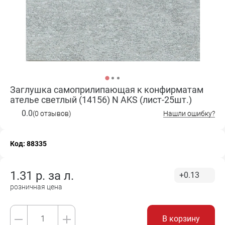
Заглушка самоприлипающая к конфирматам
ателье светлый (14156) N AKS (лист-25шт.)
0.0
(0 отзывов)
Нашли ошибку?
Код: 88335
1.31
р. за
л.
+0.13
розничная цена
В корзину