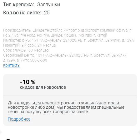
Тип крепежа:
Заглушки
Кол-во на листе:
25
Производитель: Шунде текстайлс импорт энд экспорт компани оф гуанг
но.2, Чуангуе Роад, Ронгуи, Шунде, Фошан, Гуангдонг, Китай
Импортер в РБ: ЧУП "Акс-мебель" 224026, РБ, г. Брест, ул. Вычулки, д.129А
Гарантийный срок: 24 месяца
Срок службы: 60 месяцев
Сервисный центр: ЧУП «Акс-мебель», 224026, РБ, г. Брест, ул. Вычулки,
д.129А, a1/мтс 500-8-500
Контакты
-10 %
скидка для новоселов
Для владельцев новоотстроенного жилья (квартира в
новостройке либо дом) мы предоставляем специальные
цены на покупку всех товаров на сайте.
Подробнее