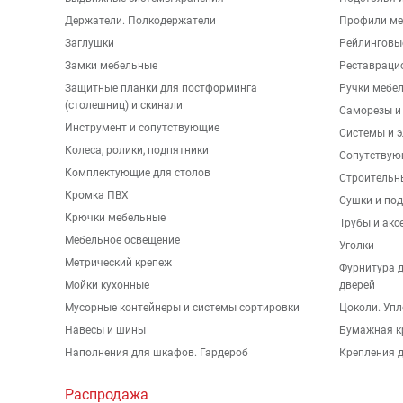
Держатели. Полкодержатели
Профили ме
Заглушки
Рейлинговы
Замки мебельные
Реставраци
Защитные планки для постформинга
Ручки мебе
(столешниц) и скинали
Саморезы и
Инструмент и сопутствующие
Системы и 
Колеса, ролики, подпятники
Сопутствую
Комплектующие для столов
Строительн
Кромка ПВХ
Сушки и по
Крючки мебельные
Трубы и акс
Мебельное освещение
Уголки
Метрический крепеж
Фурнитура 
Мойки кухонные
дверей
Мусорные контейнеры и системы сортировки
Цоколи. Упл
Навесы и шины
Бумажная к
Наполнения для шкафов. Гардероб
Крепления д
Распродажа