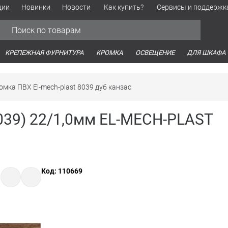
ции
Новинки
Новости
Как купить?
Сервисы и поддержк
Обработка персональных данных
Время работы оптовых продаж
Время работы интернет-маг
КРЕПЕЖНАЯ ФУРНИТУРА
КРОМКА
ОСВЕЩЕНИЕ
ДЛЯ ШКАФА
омка ПВХ El-mech-plast 8039 дуб канзас
039) 22/1,0мм EL-MECH-PLAST
Код: 110669