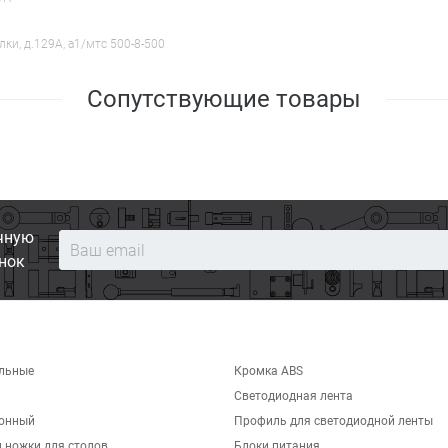
лки, д.129А, a1/мтс 500-8-500
Сопутствующие товары
чную
нок
льные
Кромка ABS
Светодиодная лента
хонный
Профиль для светодиодной ленты
 ножки для столов
Блоки питания