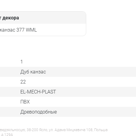
т декора
 канзас 377 WML
1
Дуб канзас
22
EL-MECH-PLAST
ПВХ
Древоподобные
ведзяльносцю, 38-200 Ясло, ул. Адама Мицкевича 108, Польша
, д.129А