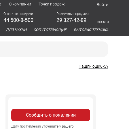
а
О компании
Точки продаж
Войти
Оптовые продажи
Розничные продажи
44 500-8-500
29 327-42-89
Корзина
азина
ДЛЯ КУХНИ
СОПУТСТВУЮЩИЕ
БЫТОВАЯ ТЕХНИКА
Нашли ошибку?
Сообщить о появлении
Дату поступления уточняйте у вашего