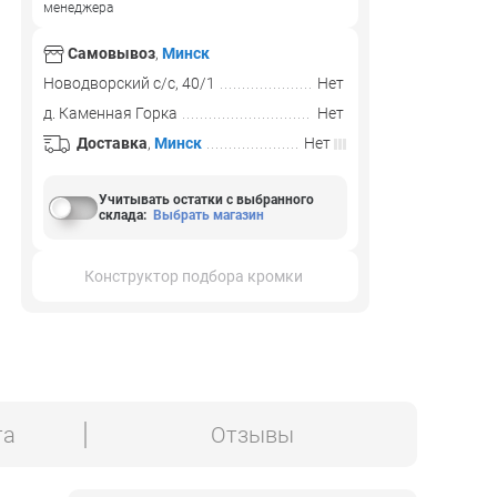
менеджера
Самовывоз
,
Минск
Новодворский с/с, 40/1
Нет
д. Каменная Горка
Нет
Доставка
,
Минск
Нет
Учитывать остатки с выбранного
склада
:
Выбрать магазин
Конструктор подбора кромки
та
Отзывы