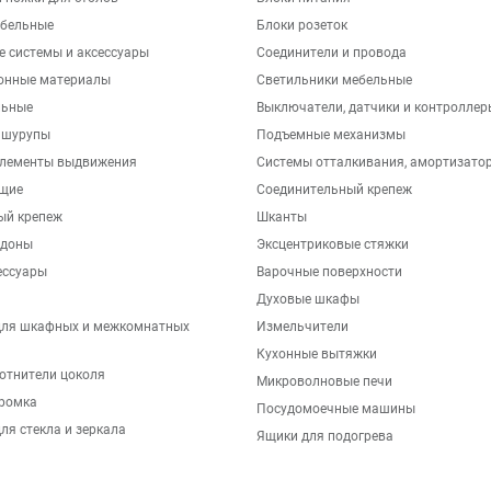
бельные
Блоки розеток
е системы и аксессуары
Соединители и провода
онные материалы
Светильники мебельные
льные
Выключатели, датчики и контроллер
 шурупы
Подъемные механизмы
элементы выдвижения
Системы отталкивания, амортизато
щие
Соединительный крепеж
ый крепеж
Шканты
ддоны
Эксцентриковые стяжки
ессуары
Варочные поверхности
Духовые шкафы
для шкафных и межкомнатных
Измельчители
Кухонные вытяжки
отнители цоколя
Микроволновые печи
ромка
Посудомоечные машины
ля стекла и зеркала
Ящики для подогрева