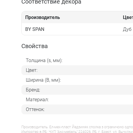
Соответствие декора
Производитель
Цве
BY SPAN
Дуб
Свойства
Толщина (s, мм):
Цвет:
Ширина (B, мм):
Бренд:
Материал:
Оттенок:
Производитель: Ел-мех-пласт Йедзиняк сполка з ограничоно одпо
Импортер в РБ: ЧУП "Акс-мебель" 224026, РБ, г. Брест, ул. Вычулки