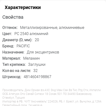
Характеристики
Свойства
Оттенок:
Металлизированные, алюминиевые
Цвет:
PC 2540 алюминий
Диаметр (D, мм):
20
Бренд:
PACIFIC
Назначение:
Для эксцентриков
Материал:
Меламин
Тип крепежа:
Заглушки
Кол-во на листе:
32
Штрихкод:
4814604198867
Производитель: Дим Орман вэ АХС Энд Мам Сан Вэ Тис Лтд Сти, Иктелли
ОСБ Ататурк Ото Санай Ситеси 18 Сокак 501 ПО 34490 Басаксехир,
Стамбул, Турция
Импортер в РБ: ЧУП "Акс-мебель" 224026, РБ, г. Брест, ул. Вычулки, д.129А
Гарантийный срок: 24 месяца