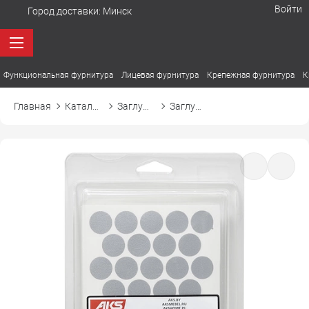
Войти
Город доставки:
Минск
Функциональная фурнитура
Лицевая фурнитура
Крепежная фурнитура
К
Главная
Каталог товаров
Заглушки
Заглушка самоприлипающая к эксцентрику d20 PC 2540 алюминий