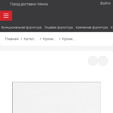
Войти
Город доставки:
Минск
Функциональная фурнитура
Лицевая фурнитура
Крепежная фурнитура
К
Главная
Каталог товаров
Кромка ПВХ
Кромка ПВХ Cromlex М751 белый арктический, для невидимых деталей