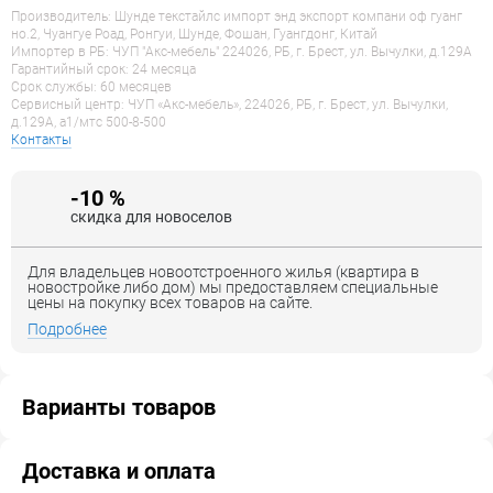
Производитель: Шунде текстайлс импорт энд экспорт компани оф гуанг
но.2, Чуангуе Роад, Ронгуи, Шунде, Фошан, Гуангдонг, Китай
Импортер в РБ: ЧУП "Акс-мебель" 224026, РБ, г. Брест, ул. Вычулки, д.129А
Гарантийный срок: 24 месяца
Срок службы: 60 месяцев
Сервисный центр: ЧУП «Акс-мебель», 224026, РБ, г. Брест, ул. Вычулки,
д.129А, a1/мтс 500-8-500
Контакты
-10 %
скидка для новоселов
Для владельцев новоотстроенного жилья (квартира в
новостройке либо дом) мы предоставляем специальные
цены на покупку всех товаров на сайте.
Подробнее
Варианты товаров
Доставка и оплата