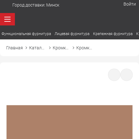
Войти
Город доставки:
Минск
Функциональная фурнитура
Лицевая фурнитура
Крепежная фурнитура
К
Главная
Каталог товаров
Кромка ПВХ
Кромка ПВХ El-mech-plast 8174 античная латунь