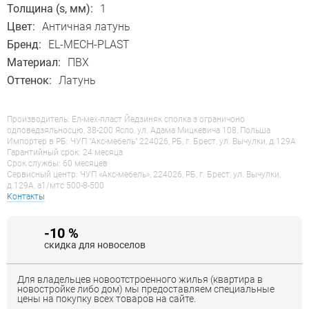
Толщина (s, мм):
1
Цвет:
Античная латунь
Бренд:
EL-MECH-PLAST
Материал:
ПВХ
Оттенок:
Латунь
Производитель: Ел-мех-пласт Йедзиняк сполка з ограничоно
одповедзяльносцю, 38-200 Ясло, ул. Адама Мицкевича 108, Польша
Импортер в РБ: ЧУП "Акс-мебель" 224026, РБ, г. Брест, ул. Вычулки, д.129А
Гарантийный срок: 24 месяца
Срок службы: 60 месяцев
Сервисный центр: ЧУП «Акс-мебель», 224026, РБ, г. Брест, ул. Вычулки,
д.129А, a1/мтс 500-8-500
Контакты
-10 %
скидка для новоселов
Для владельцев новоотстроенного жилья (квартира в
новостройке либо дом) мы предоставляем специальные
цены на покупку всех товаров на сайте.