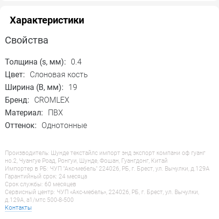
Характеристики
Свойства
Толщина (s, мм):
0.4
Цвет:
Слоновая кость
Ширина (B, мм):
19
Бренд:
CROMLEX
Материал:
ПВХ
Оттенок:
Однотонные
Производитель: Шунде текстайлс импорт энд экспорт компани оф гуанг
но.2, Чуангуе Роад, Ронгуи, Шунде, Фошан, Гуангдонг, Китай
Импортер в РБ: ЧУП "Акс-мебель" 224026, РБ, г. Брест, ул. Вычулки, д.129А
Гарантийный срок: 24 месяца
Срок службы: 60 месяцев
Сервисный центр: ЧУП «Акс-мебель», 224026, РБ, г. Брест, ул. Вычулки,
д.129А, a1/мтс 500-8-500
Контакты