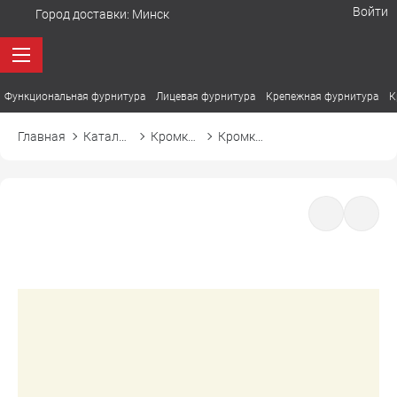
Войти
Город доставки:
Минск
Функциональная фурнитура
Лицевая фурнитура
Крепежная фурнитура
К
Главная
Каталог товаров
Кромка ПВХ
Кромка ПВХ Cromlex M7301 слоновая кость