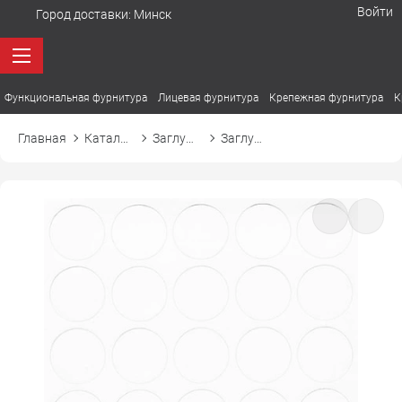
Войти
Город доставки:
Минск
Функциональная фурнитура
Лицевая фурнитура
Крепежная фурнитура
К
Главная
Каталог товаров
Заглушки
Заглушка самоприлипающая к эксцентрику d20 02 белый шагрень (1л=70 шт)