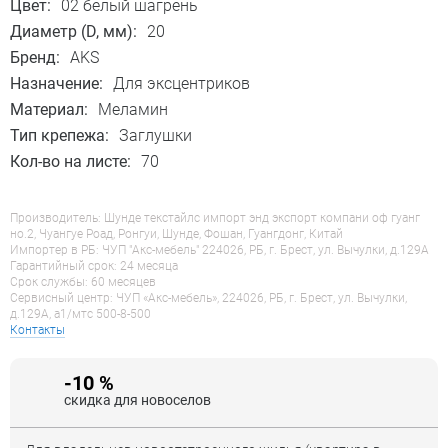
Цвет:
02 белый шагрень
Диаметр (D, мм):
20
Бренд:
AKS
Назначение:
Для эксцентриков
Материал:
Меламин
Тип крепежа:
Заглушки
Кол-во на листе:
70
Производитель: Шунде текстайлс импорт энд экспорт компани оф гуанг
но.2, Чуангуе Роад, Ронгуи, Шунде, Фошан, Гуангдонг, Китай
Импортер в РБ: ЧУП "Акс-мебель" 224026, РБ, г. Брест, ул. Вычулки, д.129А
Гарантийный срок: 24 месяца
Срок службы: 60 месяцев
Сервисный центр: ЧУП «Акс-мебель», 224026, РБ, г. Брест, ул. Вычулки,
д.129А, a1/мтс 500-8-500
Контакты
-10 %
скидка для новоселов