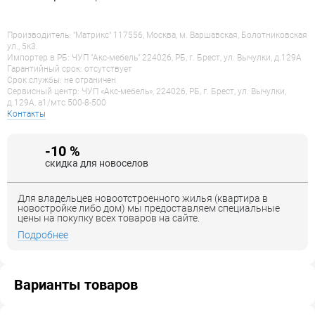
Производитель: "Матрикс" 117556, Москва, м. Варшавская, Болотниковская
ул., 5к3.
Импортер в РБ: ЧУП "Акс-мебель" 224026, РБ, г. Брест, ул. Вычулки, д.129А
Гарантийный срок: отсутствует
Срок службы: не ограничен
Сервисный центр: ЧУП «Акс-мебель», 224026, РБ, г. Брест, ул. Вычулки,
д.129А, a1/мтс 500-8-500
Контакты
-10 %
скидка для новоселов
Для владельцев новоотстроенного жилья (квартира в
новостройке либо дом) мы предоставляем специальные
цены на покупку всех товаров на сайте.
Подробнее
Варианты товаров