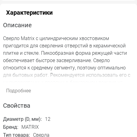
Характеристики
Описание
Сверло Matrix с цилиндрическим хвостовиком
пригодится для сверления отверстий в керамической
плитке и стекле. Пикообразная форма режущей части
обеспечивает быстрое засверливание. Сверло
относится к среднему сегменту, поэтому оптимально
для бытовых работ. Рекомендуется использовать его с
шуруповертами и дрелями в безударном режиме на
рабочих оборотах 550-1000 об/мин.
Подробнее
Подробная информация о товаре...
Свойства
Диаметр (D, мм):
12
Бренд:
MATRIX
Тип товара:
Сверла