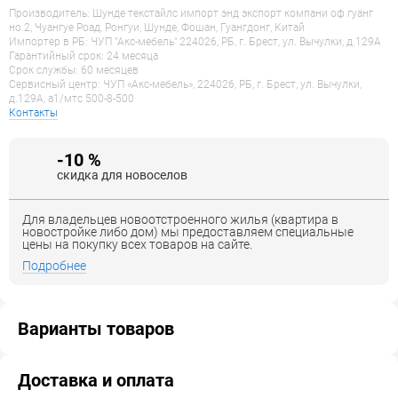
Производитель: Шунде текстайлс импорт энд экспорт компани оф гуанг
но.2, Чуангуе Роад, Ронгуи, Шунде, Фошан, Гуангдонг, Китай
Импортер в РБ: ЧУП "Акс-мебель" 224026, РБ, г. Брест, ул. Вычулки, д.129А
Гарантийный срок: 24 месяца
Срок службы: 60 месяцев
Сервисный центр: ЧУП «Акс-мебель», 224026, РБ, г. Брест, ул. Вычулки,
д.129А, a1/мтс 500-8-500
Контакты
-10 %
скидка для новоселов
Для владельцев новоотстроенного жилья (квартира в
новостройке либо дом) мы предоставляем специальные
цены на покупку всех товаров на сайте.
Подробнее
Варианты товаров
Доставка и оплата