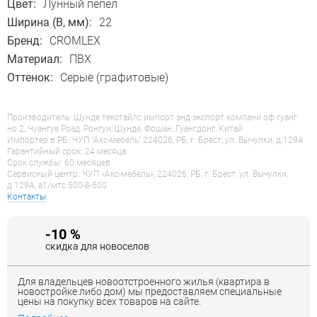
Цвет:
Лунный пепел
Ширина (B, мм):
22
Бренд:
CROMLEX
Материал:
ПВХ
Оттенок:
Серые (графитовые)
Производитель: Шунде текстайлс импорт энд экспорт компани оф гуанг
но.2, Чуангуе Роад, Ронгуи, Шунде, Фошан, Гуангдонг, Китай
Импортер в РБ: ЧУП "Акс-мебель" 224026, РБ, г. Брест, ул. Вычулки, д.129А
Гарантийный срок: 24 месяца
Срок службы: 60 месяцев
Сервисный центр: ЧУП «Акс-мебель», 224026, РБ, г. Брест, ул. Вычулки,
д.129А, a1/мтс 500-8-500
Контакты
-10 %
скидка для новоселов
Для владельцев новоотстроенного жилья (квартира в
новостройке либо дом) мы предоставляем специальные
цены на покупку всех товаров на сайте.