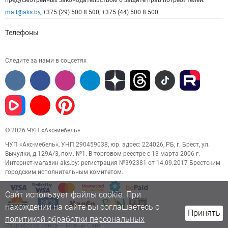
предусмотренных законодательством о защите прав потребителей:
mail@aks.by
, +375 (29) 500 8 500, +375 (44) 500 8 500.
Телефоны
Следите за нами в соцсетях
© 2026 ЧУП «Акс-мебель»
ЧУП «Акс-мебель», УНП 290459038, юр. адрес: 224026, РБ, г. Брест, ул.
Вычулки, д.129А/3, пом. №1. В торговом реестре с 13 марта 2006 г.
Интернет-магазин aks.by: регистрация №392381 от 14.09.2017 Брестским
городским исполнительным комитетом.
Сайт использует файлы cookie. При
нахождении на сайте вы соглашаетесь с
Принять
политикой обработки персональных
Разработка сайта
— Новый Сайт