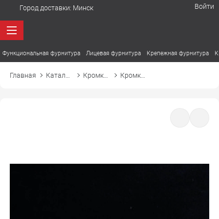
Войти
Город доставки:
Минск
Функциональная фурнитура
Лицевая фурнитура
Крепежная фурнитура
К
Главная
Каталог товаров
Кромка ПВХ
Кромка ПВХ El-mech-plast 8114MG черный soft touch