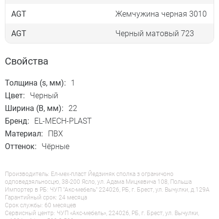
AGT
Жемчужина черная 3010
AGT
Черный матовый 723
Свойства
Толщина (s, мм):
1
Цвет:
Черный
Ширина (B, мм):
22
Бренд:
EL-MECH-PLAST
Материал:
ПВХ
Оттенок:
Чёрные
Производитель: Ел-мех-пласт Йедзиняк сполка з ограничоно
одповедзяльносцю, 38-200 Ясло, ул. Адама Мицкевича 108, Польша
Импортер в РБ: ЧУП "Акс-мебель" 224026, РБ, г. Брест, ул. Вычулки, д.129А
Гарантийный срок: 24 месяца
Срок службы: 60 месяцев
Сервисный центр: ЧУП «Акс-мебель», 224026, РБ, г. Брест, ул. Вычулки,