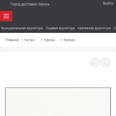
Войти
Город доставки:
Минск
Функциональная фурнитура
Лицевая фурнитура
Крепежная фурнитура
К
Главная
Каталог товаров
Кромка ПВХ
Кромка ПВХ El-mech-plast 752S белый премиум структура