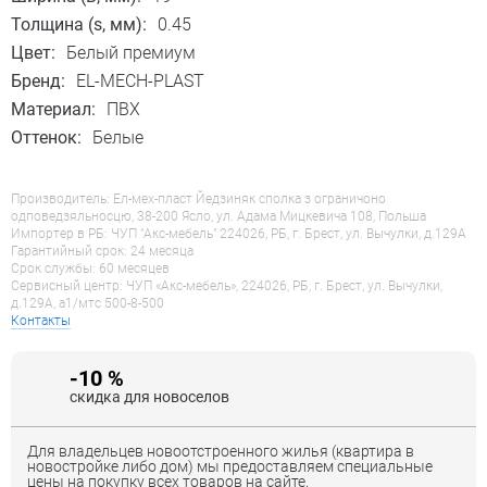
Толщина (s, мм):
0.45
Цвет:
Белый премиум
Бренд:
EL-MECH-PLAST
Материал:
ПВХ
Оттенок:
Белые
Производитель: Ел-мех-пласт Йедзиняк сполка з ограничоно
одповедзяльносцю, 38-200 Ясло, ул. Адама Мицкевича 108, Польша
Импортер в РБ: ЧУП "Акс-мебель" 224026, РБ, г. Брест, ул. Вычулки, д.129А
Гарантийный срок: 24 месяца
Срок службы: 60 месяцев
Сервисный центр: ЧУП «Акс-мебель», 224026, РБ, г. Брест, ул. Вычулки,
д.129А, a1/мтс 500-8-500
Контакты
-10 %
скидка для новоселов
Для владельцев новоотстроенного жилья (квартира в
новостройке либо дом) мы предоставляем специальные
цены на покупку всех товаров на сайте.