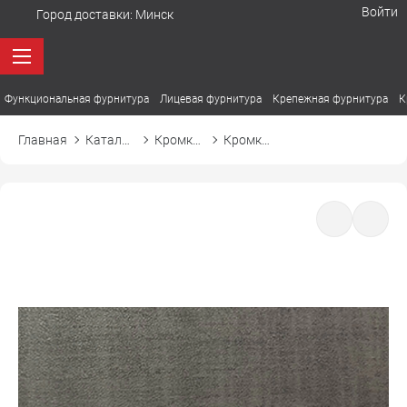
Войти
Город доставки:
Минск
Функциональная фурнитура
Лицевая фурнитура
Крепежная фурнитура
К
Главная
Каталог товаров
Кромка ПВХ
Кромка ПВХ El-mech-plast 7393 лен антрацитовый