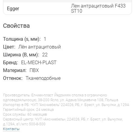
Лен антрацитовый F433
Egger
ST10
Свойства
Толщина (s, мм):
1
Цвет:
Лён антрацитовый
Ширина (B, мм):
22
Бренд:
EL-MECH-PLAST
Материал:
ПВХ
Оттенок:
Тканеподобные
Производитель: Ел-мех-пласт Йедзиняк сполка з ограничоно
одповедзяльносцю, 38-200 Ясло, ул. Адама Мицкевича 108, Польша
Импортер в РБ: ЧУП "Акс-мебель" 224026, РБ, г. Брест, ул. Вычулки, д.129А
Гарантийный срок: 24 месяца
Срок службы: 60 месяцев
Сервисный центр: ЧУП «Акс-мебель», 224026, РБ, г. Брест, ул. Вычулки,
д.129А, a1/мтс 500-8-500
Контакты