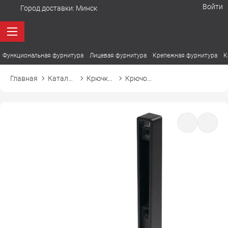
Войти
Город доставки:
Минск
Функциональная фурнитура
Лицевая фурнитура
Крепежная фурнитура
К
Главная
Каталог товаров
Крючки мебельные
Крючок STEP СТЭП