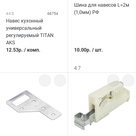
Шина для навесов L=2м
(1,0мм) РФ
66754
AKS
Навес кухонный
универсальный
регулируемый TITAN
AKS
12.53
р.
/
комп.
10.00
р.
/
шт.
4.7