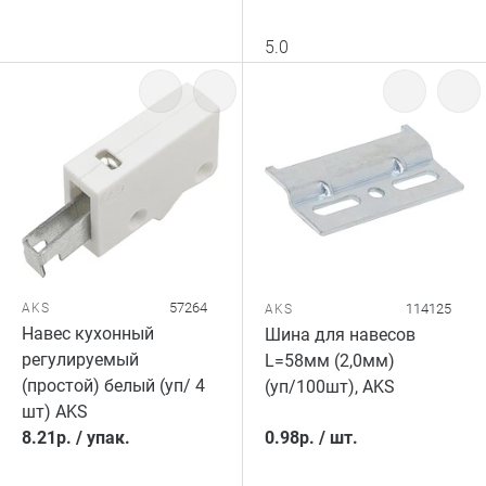
5.0
57264
AKS
114125
AKS
Навес кухонный
Шина для навесов
регулируемый
L=58мм (2,0мм)
(простой) белый (уп/ 4
(уп/100шт), AKS
шт) AKS
8.21
р.
/
упак.
0.98
р.
/
шт.