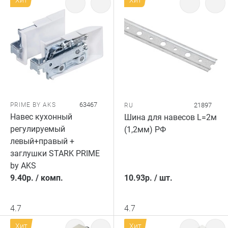
Хит
Хит
63467
PRIME BY AKS
21897
RU
Навес кухонный
Шина для навесов L=2м
регулируемый
(1,2мм) РФ
левый+правый +
заглушки STARK PRIME
by AKS
9.40
р.
/
комп.
10.93
р.
/
шт.
4.7
4.7
Хит
Хит