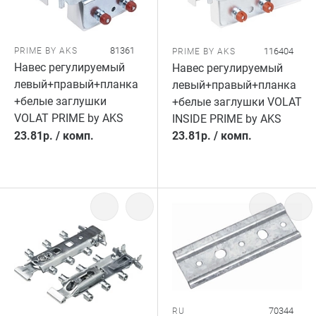
81361
PRIME BY AKS
116404
PRIME BY AKS
Навес регулируемый
Навес регулируемый
левый+правый+планка
левый+правый+планка
+белые заглушки
+белые заглушки VOLAT
VOLAT PRIME by AKS
INSIDE PRIME by AKS
23.81
р.
/
комп.
23.81
р.
/
комп.
70344
RU