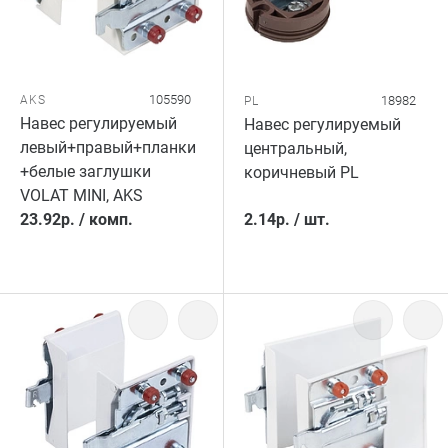
105590
AKS
18982
PL
Навес регулируемый
Навес регулируемый
левый+правый+планки
центральный,
+белые заглушки
коричневый PL
VOLAT MINI, AKS
23.92
р.
/
комп.
2.14
р.
/
шт.