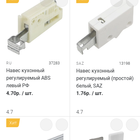
37283
RU
13198
SAZ
Навес кухонный
Навес кухонный
регулируемый ABS
регулируемый (простой)
левый РФ
белый, SAZ
4.70
р.
/
шт.
1.76
р.
/
шт.
4.7
4.7
Хит