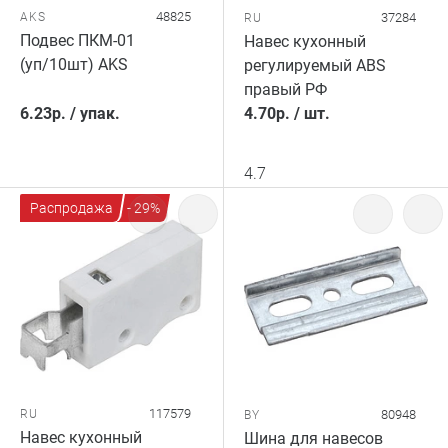
48825
AKS
37284
RU
Подвес ПКМ-01
Навес кухонный
(уп/10шт) AKS
регулируемый ABS
правый РФ
6.23
р.
/
упак.
4.70
р.
/
шт.
4.7
Распродажа
- 29%
117579
RU
80948
BY
Навес кухонный
Шина для навесов