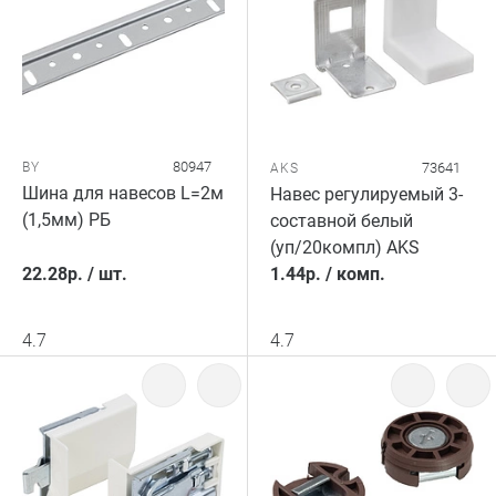
80947
BY
73641
AKS
Шина для навесов L=2м
Навес регулируемый 3-
(1,5мм) РБ
составной белый
(уп/20компл) AKS
22.28
р.
/
шт.
1.44
р.
/
комп.
4.7
4.7