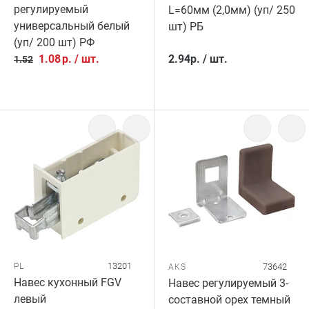
регулируемый
L=60мм (2,0мм) (уп/ 250
универсальный белый
шт) РБ
(уп/ 200 шт) РФ
1.08
р.
/
шт.
2.94
р.
/
шт.
1.52
13201
PL
73642
AKS
Навес кухонный FGV
Навес регулируемый 3-
левый
составной орех темный