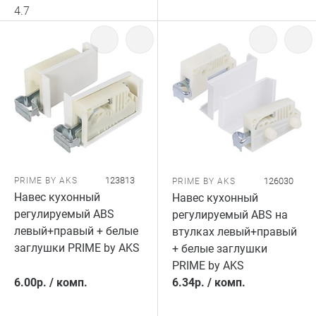
4.7
123813
PRIME BY AKS
126030
PRIME BY AKS
Навес кухонный
Навес кухонный
регулируемый ABS
регулируемый ABS на
левый+правый + белые
втулках левый+правый
заглушки PRIME by AKS
+ белые заглушки
PRIME by AKS
6.00
р.
/
комп.
6.34
р.
/
комп.