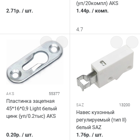
(уп/20компл) AKS
2.71
р.
/
шт.
1.44
р.
/
комп.
4.7
55377
AKS
Пластинка зацепная
13200
SAZ
45*16*0,9 Light белый
Навес кухонный
цинк (уп/0.2тыс) AKS
регулируемый (тип II)
белый SAZ
0.20
р.
/
шт.
1.76
р.
/
шт.