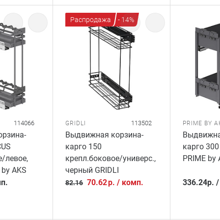
Распродажа
- 14%
114066
113502
GRIDLI
PRIME BY A
рзина-
Выдвижная корзина-
Выдвижна
CUS
карго 150
карго 300
/левое,
крепл.боковое/универс.,
PRIME by 
 by AKS
черный GRIDLI
п.
70.62
р.
/
комп.
336.24
р.
82.16