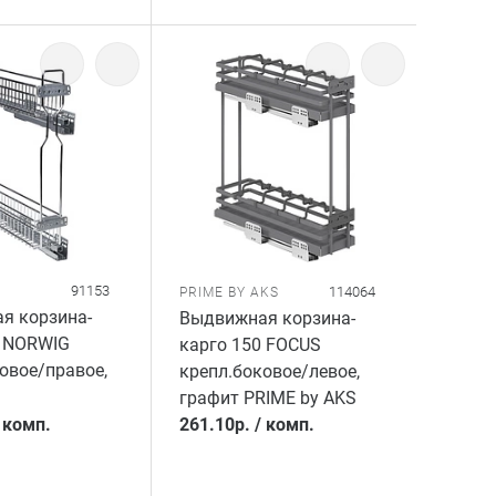
91153
114064
PRIME BY AKS
я корзина-
Выдвижная корзина-
0 NORWIG
карго 150 FOCUS
овое/правое,
крепл.боковое/левое,
графит PRIME by AKS
/
комп.
261.10
р.
/
комп.