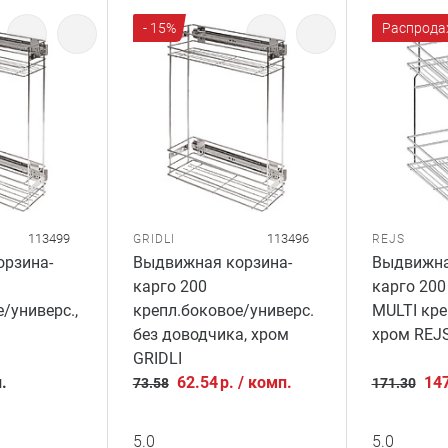
- 15%
Распрода
113499
113496
GRIDLI
REJS
рзина-
Выдвижная корзина-
Выдвижна
карго 200
карго 200
/универс.,
крепл.боковое/универс.
MULTI кре
без доводчика, хром
хром REJ
GRIDLI
.
62.54
р.
/
комп.
14
73.58
171.30
5.0
5.0