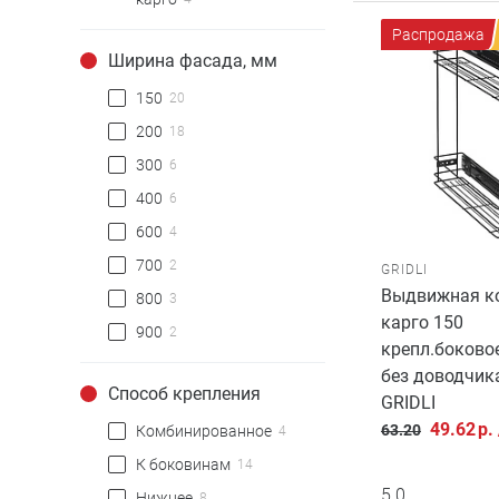
Распродажа
Ширина фасада, мм
150
20
200
18
300
6
400
6
600
4
700
2
GRIDLI
Выдвижная ко
800
3
карго 150
900
2
крепл.боково
без доводчик
Способ крепления
GRIDLI
49.62
р.
63.20
Комбинированное
4
К боковинам
14
5.0
Нижнее
8