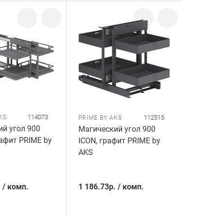
114073
KS
112515
PRIME BY AKS
й угол 900
Магический угол 900
афит PRIME by
ICON, графит PRIME by
AKS
.
/
комп.
1 186.73
р.
/
комп.