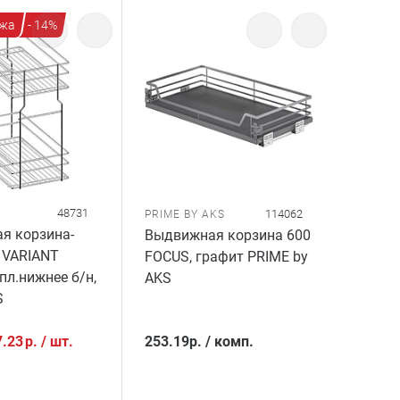
жа
- 14%
48731
114062
PRIME BY AKS
я корзина-
Выдвижная корзина 600
 VARIANT
FOCUS, графит PRIME by
пл.нижнее б/н,
AKS
S
7.23
р.
/
шт.
253.19
р.
/
комп.