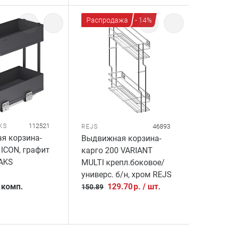
Распродажа
- 14%
112521
KS
46893
REJS
я корзина-
Выдвижная корзина-
 ICON, графит
карго 200 VARIANT
AKS
MULTI крепл.боковое/
универс. б/н, хром REJS
/
комп.
129.70
р.
/
шт.
150.89