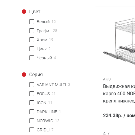
Цвет
Белый
10
Графит
28
Хром
19
Цинк
2
Черный
4
Серия
AKS
VARIANT MULTI
3
Выдвижная ко
карго 400 NO
FOCUS
21
крепл.нижнее
ICON
11
DARK LINE
1
234.38
р.
/
ком
NORWIG
12
GRIDLI
7
4.7