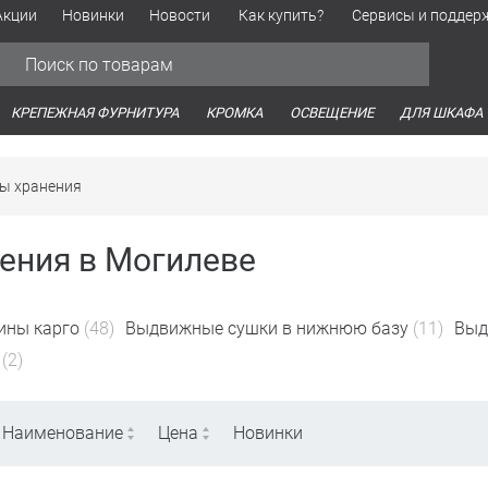
Акции
Новинки
Новости
Как купить?
Сервисы и поддер
Обработка персональных данных
Время работы оптовых продаж
Время работы интернет-маг
КРЕПЕЖНАЯ ФУРНИТУРА
КРОМКА
ОСВЕЩЕНИЕ
ДЛЯ ШКАФА
ы хранения
ения в Могилеве
ины карго
(48)
Выдвижные сушки в нижнюю базу
(11)
Выд
(2)
Наименование
Цена
Новинки