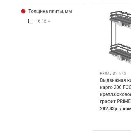
Толщина плиты, мм
16-18
4
PRIME BY AKS
Выдвижная ко
карго 200 FO
крепл.боковое
графит PRIME
282.83
р.
/
ком