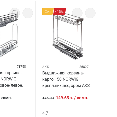
Хит
- 15%
78758
36027
AKS
я корзина-
Выдвижная корзина-
0 NORWIG
карго 150 NORWIG
овое/левое,
крепл.нижнее, хром AKS
/
комп.
149.63
р.
/
комп.
176.03
4.7