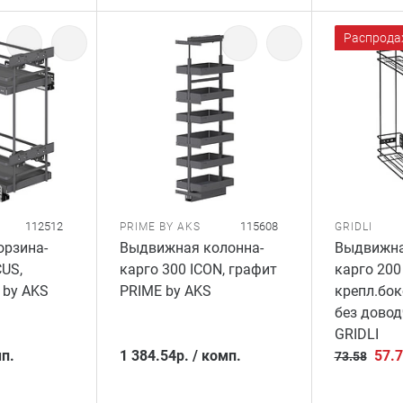
Распрода
112512
115608
PRIME BY AKS
GRIDLI
рзина-
Выдвижная колонна-
Выдвижна
CUS,
карго 300 ICON, графит
карго 200
 by AKS
PRIME by AKS
крепл.бок
без довод
GRIDLI
п.
1 384.54
р.
/
комп.
57.
73.58