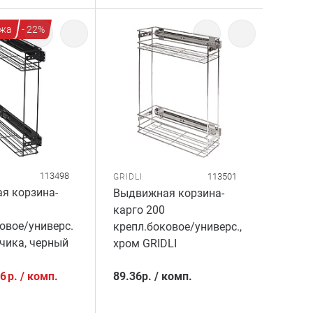
жа
- 22%
113498
113501
GRIDLI
я корзина-
Выдвижная корзина-
карго 200
овое/универс.
крепл.боковое/универс.,
чика, черный
хром GRIDLI
76
р.
/
комп.
89.36
р.
/
комп.