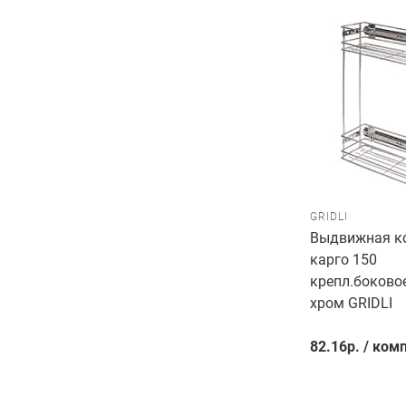
GRIDLI
Выдвижная ко
карго 150
крепл.боковое
хром GRIDLI
82.16
р.
/
комп