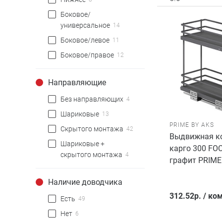
Боковое/
универсальное
14
Боковое/левое
11
Боковое/правое
12
Направляющие
Без направляющих
4
Шариковые
13
PRIME BY AKS
Скрытого монтажа
42
Выдвижная ко
Шариковые +
карго 300 FO
скрытого монтажа
4
графит PRIME
Наличие доводчика
312.52
р.
/
ком
Есть
49
Нет
6