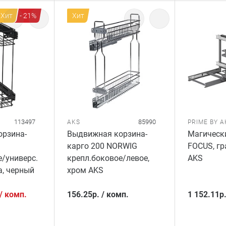
Хит
- 21%
Хит
113497
85990
AKS
PRIME BY A
рзина-
Выдвижная корзина-
Магически
карго 200 NORWIG
FOCUS, гр
е/универс.
крепл.боковое/левое,
AKS
а, черный
хром AKS
/
комп.
156.25
р.
/
комп.
1 152.11
р