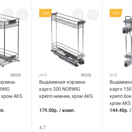
Хит
Хит
36029
36028
AKS
AKS
рзина-
Выдвижная корзина-
Выдвижна
RWIG
карго 200 NORWIG
карго 15
, хром AKS
крепл.нижнее, хром AKS
крепл.бок
хром AKS
п.
179.00
р.
/
комп.
144.40
р.
4.7