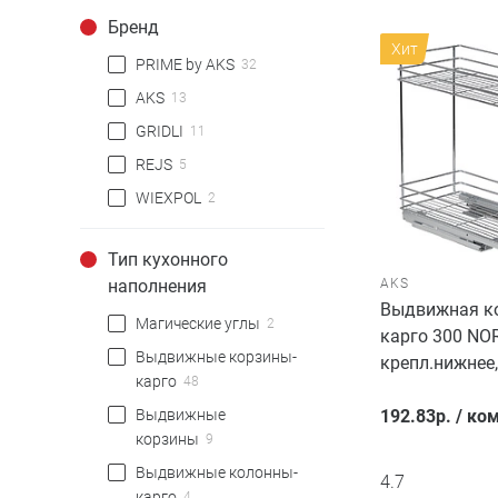
Бренд
Хит
PRIME by AKS
32
AKS
13
GRIDLI
11
REJS
5
WIEXPOL
2
Тип кухонного
AKS
наполнения
Выдвижная ко
Магические углы
2
карго 300 NO
Выдвижные корзины-
крепл.нижнее
карго
48
192.83
р.
/
ком
Выдвижные
корзины
9
Выдвижные колонны-
4.7
карго
4