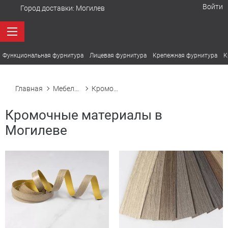
Войти
Город доставки:
Могилев
Функциональная фурнитура
Лицевая фурнитура
Крепежная фурнитура
К
Главная
Мебельная фурнитура в Могилеве
Кромочные материалы
Кромочные материалы в
Могилеве