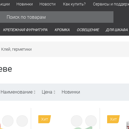
Акции
Новинки
Новости
Как купить?
Сервисы и поддер
Обработка персональных данных
Время работы оптовых продаж
Время работы интернет-маг
КРЕПЕЖНАЯ ФУРНИТУРА
КРОМКА
ОСВЕЩЕНИЕ
ДЛЯ ШКАФА
Клей, герметики
еве
Наименование
Цена
Новинки
Хит
Хит