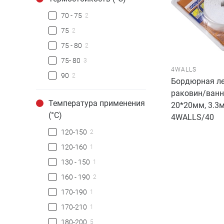
70 - 75
2
75
2
75 - 80
2
75- 80
3
4WALLS
90
2
Бордюрная ле
раковин/ванн
Температура применения
20*20мм, 3.3м
(°C)
4WALLS/40
120-150
2
120-160
1
130 - 150
1
160 - 190
2
170-190
1
170-210
1
180-200
5