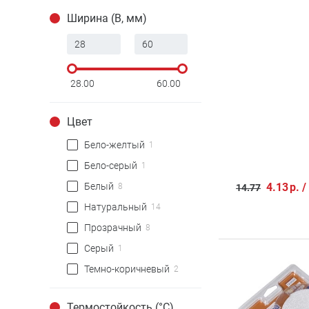
Ширина (B, мм)
28.00
60.00
Цвет
Бело-желтый
1
Бело-серый
1
Белый
4.13
р.
/
8
14.77
Натуральный
14
Прозрачный
8
Серый
1
Темно-коричневый
2
Термостойкость (°C)