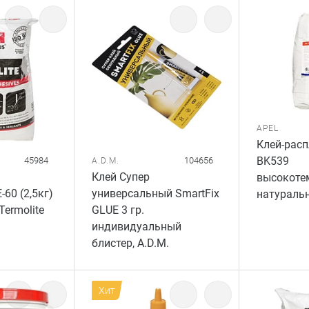
APEL
Клей-расп
BK539
45984
104656
A.D.M.
Клей Супер
высокоте
60 (2,5кг)
универсальный SmartFix
натуральн
ermolite
GLUE 3 гр.
индивидуальный
блистер, A.D.M.
Хит