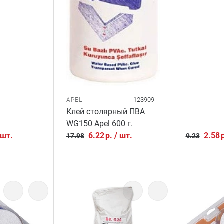
123909
APEL
Клей столярный ПВА
WG150 Apel 600 г.
шт.
6.22
р.
/
шт.
2.58
17.98
9.23