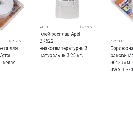
123918
APEL
Клей-расплав Apel
BK622
104645
4WALLS
нта для
Бордюрна
низкотемпературный
/стен,
раковин/
натуральный 25 кг.
, белая,
30*30мм 3
4WALLS/3