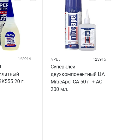
123916
123915
APEL
й
Суперклей
илатный
двухкомпонентный ЦА
BK555 20 г.
MitreApel CA 50 г. + AC
200 мл.