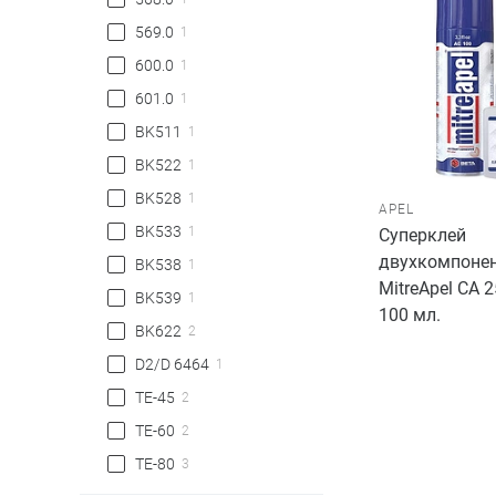
569.0
1
600.0
1
601.0
1
BK511
1
BK522
1
BK528
1
APEL
BK533
1
Суперклей
двухкомпоне
BK538
1
MitreApel CA 2
BK539
1
100 мл.
BK622
2
D2/D 6464
1
TE-45
2
TE-60
2
TE-80
3