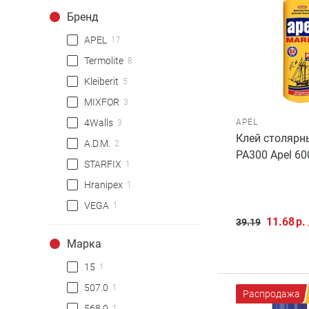
Бренд
APEL
17
Termolite
8
Kleiberit
5
MIXFOR
3
APEL
4Walls
3
Клей столярн
A.D.M.
2
PA300 Apel 60
STARFIX
1
Hranipex
1
VEGA
1
11.68
р.
39.19
Марка
15
1
507.0
1
Распродажа
568.0
1