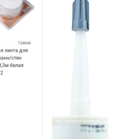
104646
я лента для
ванн/стен
,3м белая
2