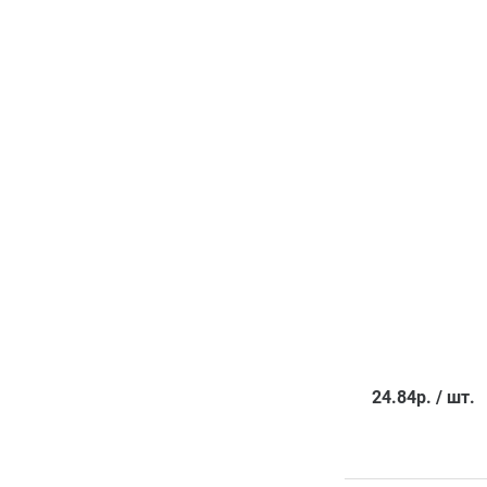
24.84
р.
/
шт.