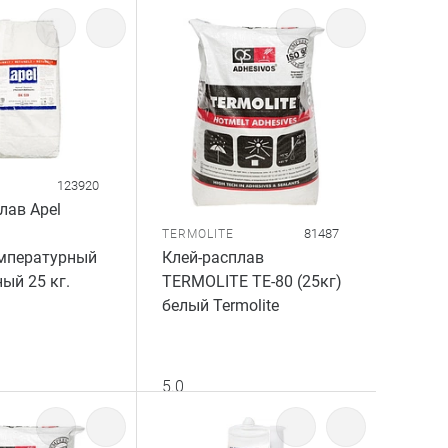
123920
лав Apel
81487
TERMOLITE
мпературный
Клей-расплав
ый 25 кг.
TERMOLITE TE-80 (25кг)
белый Termolite
5.0