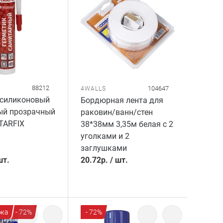
88212
104647
4WALLS
 силиконовый
Бордюрная лента для
ый прозрачный
раковин/ванн/стен
TARFIX
38*38мм 3,35м белая с 2
уголками и 2
заглушками
шт.
20.72
р.
/
шт.
жа
- 72%
- 72%