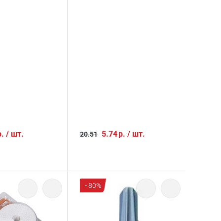
р.
/
шт.
5.74
р.
/
шт.
20.51
- 80%