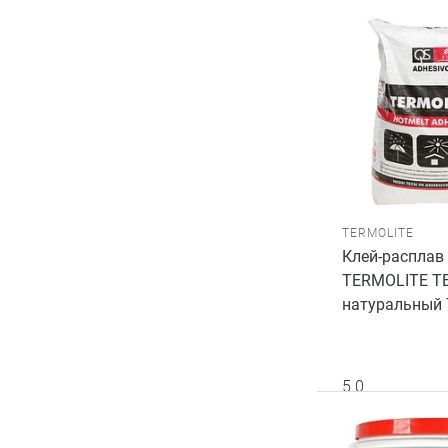
TERMOLITE
Клей-расплав
TERMOLITE TE-
натуральный T
5.0