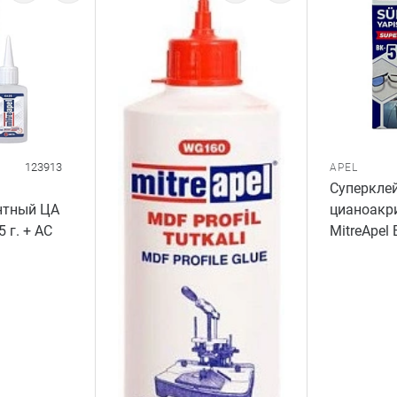
123913
APEL
Суперкле
нтный ЦА
цианоакр
5 г. + AC
MitreApel 