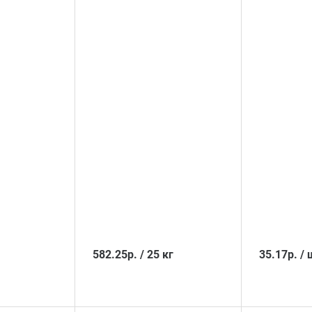
582.25
р.
/
25 кг
35.17
р.
/