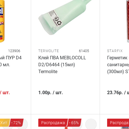
123906
61405
TERMOLITE
STARFIX
ый ПУР D4
Клей ПВА MEBLOCOLL
Герметик
0 мл.
D2/D6464 (15мл)
санитарн
Termolite
(300мл) S
/
шт.
1.00
р.
/
шт.
23.76
р.
/
Хит
- 72%
Распродажа
- 65%
Распрода