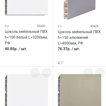
50430
RU
50429
RU
Цоколь мебельный ПВХ
Цоколь мебельный ПВХ
h=100 белый L=3200мм,
h=150 алюминий
РФ
L=4000мм, РФ
40.85
р.
/
шт.
76.37
р.
/
шт.
4.7