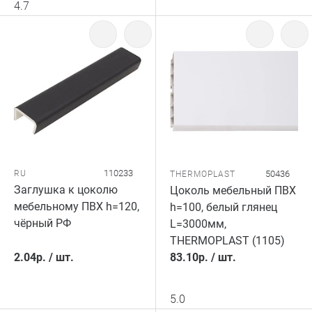
4.7
110233
RU
50436
THERMOPLAST
Заглушка к цоколю
Цоколь мебельный ПВХ
мебельному ПВХ h=120,
h=100, белый глянец
чёрный РФ
L=3000мм,
THERMOPLAST (1105)
2.04
р.
/
шт.
83.10
р.
/
шт.
5.0