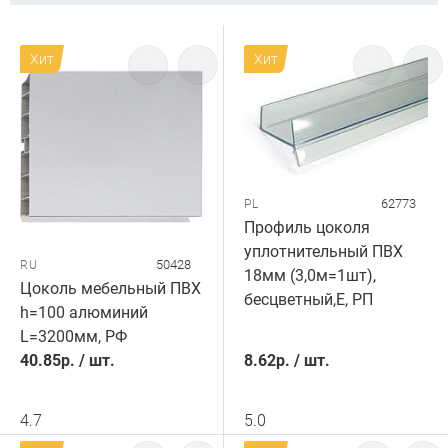
Хит
Хит
62773
PL
Профиль цоколя
уплотнительный ПВХ
50428
RU
18мм (3,0м=1шт),
Цоколь мебельный ПВХ
бесцветный,E, РП
h=100 алюминий
L=3200мм, РФ
40.85
р.
/
шт.
8.62
р.
/
шт.
4.7
5.0