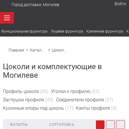
Войти
Город доставки:
Могилев
Функциональная фурнитура
Лицевая фурнитура
Крепежная фурнитура
К
Главная
Каталог товаров
Цоколи. Уплотнители цоколя
Цоколи и комплектующие в
Могилеве
Профиль цоколя
(68)
Уголки к профилю
(65)
Заглушки профиля
(43)
Соединители профиля
(37)
Кухонные опоры под цоколь
(17)
Канты профиля
(4)
ФИЛЬТРЫ
СОРТИРОВКА