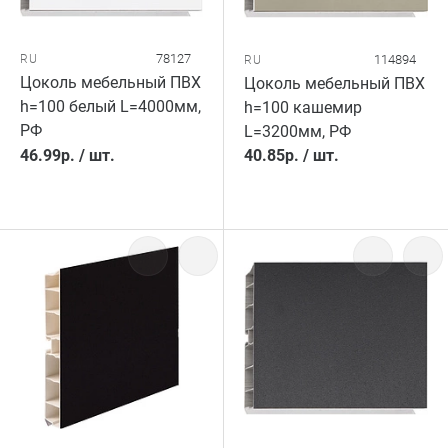
78127
RU
114894
RU
Цоколь мебельный ПВХ
Цоколь мебельный ПВХ
h=100 белый L=4000мм,
h=100 кашемир
РФ
L=3200мм, РФ
46.99
р.
/
шт.
40.85
р.
/
шт.