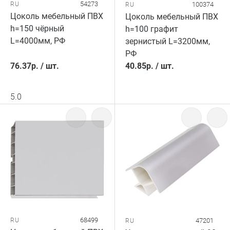
54273
RU
100374
RU
Цоколь мебельный ПВХ
Цоколь мебельный ПВХ
h=150 чёрный
h=100 графит
L=4000мм, РФ
зернистый L=3200мм,
РФ
76.37
р.
/
шт.
40.85
р.
/
шт.
5.0
68499
RU
47201
RU