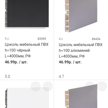
83595
RU
89454
RU
Цоколь мебельный ПВХ
Цоколь мебельный ПВХ
h=100 чёрный
h=100 алюминий
L=4000мм, РФ
L=4000мм, РФ
46.99
р.
/
шт.
46.99
р.
/
шт.
5.0
4.7