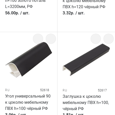
h=100 золото поталь
к цоколю мебельному
L=3200мм, РФ
ПВХ h=120 чёрный РФ
56.00
р.
/
шт.
3.32
р.
/
шт.
52618
RU
52617
RU
Угол универсальный 90
Заглушка к цоколю
к цоколю мебельному
мебельному ПВХ h=100,
ПВХ h=100 чёрный РФ
чёрный РФ
3.06
р.
/
шт.
1.81
р.
/
шт.