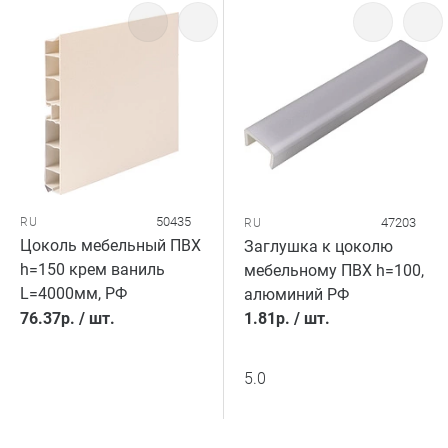
50435
RU
47203
RU
Цоколь мебельный ПВХ
Заглушка к цоколю
h=150 крем ваниль
мебельному ПВХ h=100,
L=4000мм, РФ
алюминий РФ
76.37
р.
/
шт.
1.81
р.
/
шт.
5.0