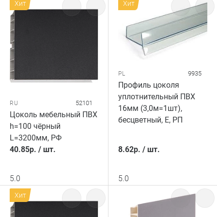
Хит
Хит
9935
PL
Профиль цоколя
уплотнительный ПВХ
52101
RU
16мм (3,0м=1шт),
Цоколь мебельный ПВХ
бесцветный, Е, РП
h=100 чёрный
L=3200мм, РФ
40.85
р.
/
шт.
8.62
р.
/
шт.
5.0
5.0
Хит