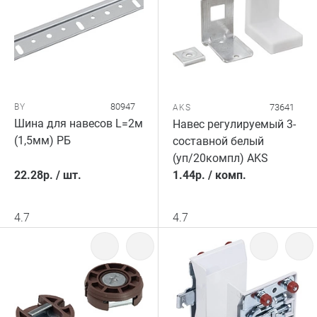
80947
BY
73641
AKS
Шина для навесов L=2м
Навес регулируемый 3-
(1,5мм) РБ
составной белый
(уп/20компл) AKS
22.28
р.
/
шт.
1.44
р.
/
комп.
4.7
4.7