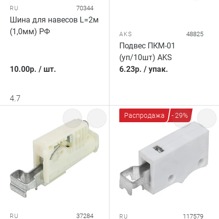
70344
RU
Шина для навесов L=2м
(1,0мм) РФ
48825
AKS
Подвес ПКМ-01
(уп/10шт) AKS
10.00
р.
/
шт.
6.23
р.
/
упак.
4.7
Распродажа
- 29%
37284
RU
117579
RU