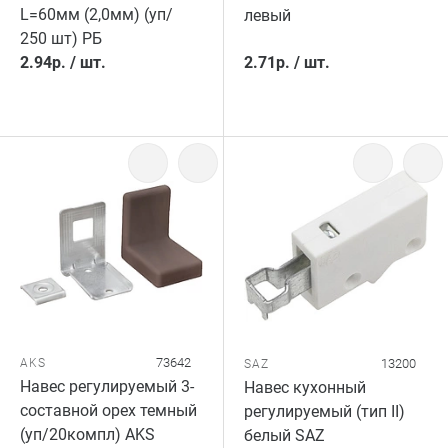
L=60мм (2,0мм) (уп/
левый
250 шт) РБ
2.94
р.
/
шт.
2.71
р.
/
шт.
73642
AKS
13200
SAZ
Навес регулируемый 3-
Навес кухонный
составной орех темный
регулируемый (тип II)
(уп/20компл) AKS
белый SAZ