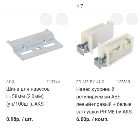
4.7
114125
AKS
123813
PRIME BY AKS
Шина для навесов
Навес кухонный
L=58мм (2,0мм)
регулируемый ABS
(уп/100шт), AKS
левый+правый + белые
заглушки PRIME by AKS
0.98
р.
/
шт.
6.00
р.
/
комп.