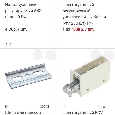
Навес кухонный
Навес кухонный
регулируемый ABS
регулируемый
правый РФ
универсальный белый
(уп/ 200 шт) РФ
4.70
р.
/
шт.
1.08
р.
/
шт.
1.52
4.7
80948
BY
13201
PL
Шина для навесов
Навес кухонный FGV