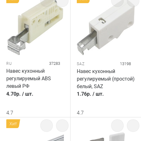
37283
RU
13198
SAZ
Навес кухонный
Навес кухонный
регулируемый ABS
регулируемый (простой)
левый РФ
белый, SAZ
4.70
р.
/
шт.
1.76
р.
/
шт.
4.7
4.7
Хит