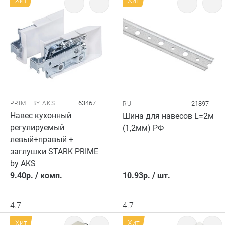
Хит
Хит
63467
PRIME BY AKS
21897
RU
Навес кухонный
Шина для навесов L=2м
регулируемый
(1,2мм) РФ
левый+правый +
заглушки STARK PRIME
by AKS
9.40
р.
/
комп.
10.93
р.
/
шт.
4.7
4.7
Хит
Хит