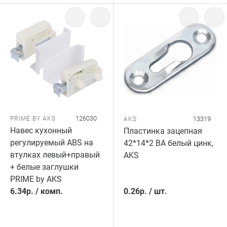
126030
PRIME BY AKS
13319
AKS
Навес кухонный
Пластинка зацепная
регулируемый ABS на
42*14*2 ВА белый цинк,
втулках левый+правый
AKS
+ белые заглушки
PRIME by AKS
6.34
р.
/
комп.
0.26
р.
/
шт.