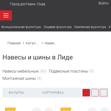
Войти
Город доставки:
Лида
Функциональная фурнитура
Лицевая фурнитура
Крепежная фурнитура
К
Главная
Каталог товаров
Навесы и шины
Навесы и шины в Лиде
Навесы мебельные
(40)
Подвесные пластины
(9)
Монтажная шины
(8)
ФИЛЬТРЫ
СОРТИРОВКА