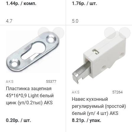
1.44
р.
/
комп.
1.76
р.
/
шт.
4.7
5.0
55377
AKS
Пластинка зацепная
57264
AKS
45*16*0,9 Light белый
Навес кухонный
цинк (уп/0.2тыс) AKS
регулируемый (простой)
белый (уп/ 4 шт) AKS
0.20
р.
/
шт.
8.21
р.
/
упак.