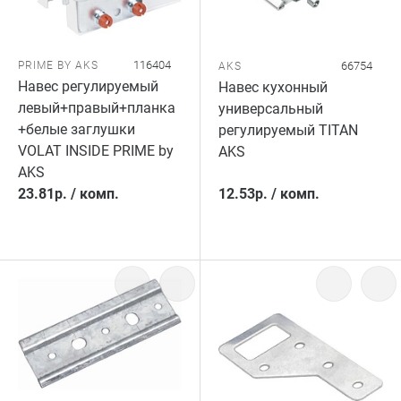
116404
PRIME BY AKS
66754
AKS
Навес регулируемый
Навес кухонный
левый+правый+планка
универсальный
+белые заглушки
регулируемый TITAN
VOLAT INSIDE PRIME by
AKS
AKS
23.81
р.
/
комп.
12.53
р.
/
комп.