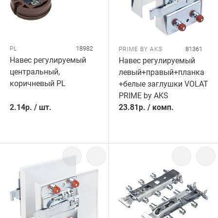
18982
PL
81361
PRIME BY AKS
Навес регулируемый
Навес регулируемый
центральный,
левый+правый+планка
коричневый PL
+белые заглушки VOLAT
PRIME by AKS
2.14
р.
/
шт.
23.81
р.
/
комп.