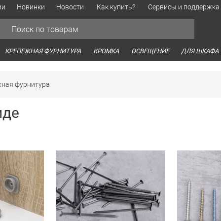
ии
Новинки
Новости
Как купить?
Сервисы и поддержка
Обработка персональных данных
Время работы оптовых продаж
Время работы интернет-маг
КРЕПЕЖНАЯ ФУРНИТУРА
КРОМКА
ОСВЕЩЕНИЕ
ДЛЯ ШКАФА
ная фурнитура
иде