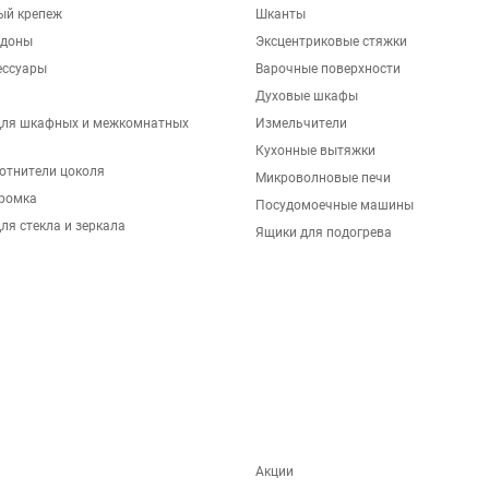
ый крепеж
Шканты
ддоны
Эксцентриковые стяжки
ессуары
Варочные поверхности
Духовые шкафы
для шкафных и межкомнатных
Измельчители
Кухонные вытяжки
отнители цоколя
Микроволновые печи
ромка
Посудомоечные машины
ля стекла и зеркала
Ящики для подогрева
Акции