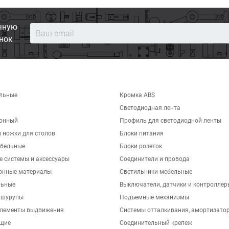
чную
нок
льные
Кромка ABS
Светодиодная лента
хонный
Профиль для светодиодной ленты
 ножки для столов
Блоки питания
бельные
Блоки розеток
е системы и аксессуары
Соединители и провода
онные материалы
Светильники мебельные
льные
Выключатели, датчики и контроллер
 шурупы
Подъемные механизмы
элементы выдвижения
Системы отталкивания, амортизато
щие
Соединительный крепеж