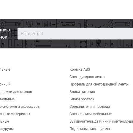
чную
нок
льные
Кромка ABS
Светодиодная лента
хонный
Профиль для светодиодной ленты
 ножки для столов
Блоки питания
бельные
Блоки розеток
е системы и аксессуары
Соединители и провода
онные материалы
Светильники мебельные
льные
Выключатели, датчики и контроллер
 шурупы
Подъемные механизмы