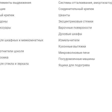
элементы выдвижения
Системы отталкивания, амортизато
щие
Соединительный крепеж
ый крепеж
Шканты
ддоны
Эксцентриковые стяжки
ессуары
Варочные поверхности
Духовые шкафы
для шкафных и межкомнатных
Измельчители
Кухонные вытяжки
отнители цоколя
Микроволновые печи
ромка
Посудомоечные машины
ля стекла и зеркала
Ящики для подогрева