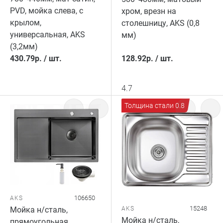
PVD, мойка слева, с
хром, врезн на
крылом,
столешницу, AKS (0,8
универсальная, AKS
мм)
(3,2мм)
430.79
р.
/
шт.
128.92
р.
/
шт.
4.7
Толщина стали 0.8
106650
AKS
15248
Мойка н/сталь,
AKS
Мойка н/сталь,
прямоугольная