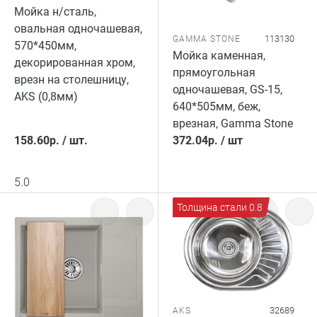
Мойка н/сталь,
овальная одночашевая,
113130
GAMMA STONE
570*450мм,
Мойка каменная,
декорированная хром,
прямоугольная
врезн на столешницу,
одночашевая, GS-15,
AKS (0,8мм)
640*505мм, беж,
врезная, Gamma Stone
158.60
р.
/
шт.
372.04
р.
/
шт
5.0
Толщина стали 0.8
32689
AKS