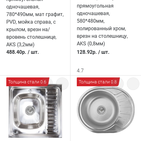
прямоугольная
одночашевая,
одночашевая,
780*490мм, мат графит,
580*480мм,
PVD, мойка справа, с
полированный хром,
крылом, врезн на/
врезн на столешницу,
вровень столешнице,
AKS (0,8мм)
AKS (3,2мм)
488.40
р.
/
шт.
128.92
р.
/
шт.
4.7
Толщина стали 0.6
Толщина стали 0.8