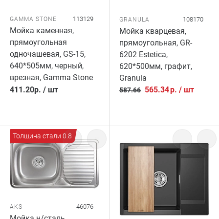
113129
GAMMA STONE
108170
GRANULA
Мойка каменная,
Мойка кварцевая,
прямоугольная
прямоугольная, GR-
одночашевая, GS-15,
6202 Estetica,
640*505мм, черный,
620*500мм, графит,
врезная, Gamma Stone
Granula
411.20
р.
/
шт
565.34
р.
/
шт
587.66
Толщина стали 0.8
46076
AKS
Мойка н/сталь,