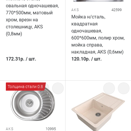
овальная одночашевая,
42599
AKS
770*500мм, матовый
Мойка н/сталь,
хром, врезн на
квадратная
столешницу, AKS
одночашевая,
(0,8мм)
600*600мм, полир хром,
мойка справа,
накладная, AKS (0,6мм)
172.31
р.
/
шт.
120.10
р.
/
шт.
Толщина стали 0.8
10995
AKS