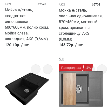
42598
AKS
62708
AKS
Мойка н/сталь,
Мойка н/сталь,
квадратная
овальная одночашевая,
одночашевая,
570*450мм, матовый
600*600мм, полир хром,
хром, врезная на
мойка слева,
столещницу, AKS
накладная, AKS (0,6мм)
(0,8мм)
120.10
р.
/
шт.
143.72
р.
/
шт.
5.0
Распродажа
- 4%