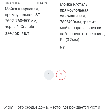
106479
GRANULA
Мойка н/сталь,
Мойка кварцевая,
прямоугольная
прямоугольная, ST-
одночашевая,
7602, 760*500мм,
780*490мм, графит,
черный, Granula
мойка справа, врезная
374.15
р.
/
шт
на/вровень столешнице,
PL (3,2мм)
5.0
1
2
Кухня – это сердце дома, место, где рождается уют и