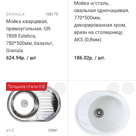
Мойка н/сталь,
овальная одночашевая,
108175
GRANULA
770*500мм,
Мойка кварцевая,
декорированная хром,
прямоугольная, GR-
врезн на столешницу,
7808 Estetica,
AKS (0,8мм)
780*500мм, базальт,
Granula
624.94
р.
/
шт
186.02
р.
/
шт.
Толщина стали 0.8
10991
AKS