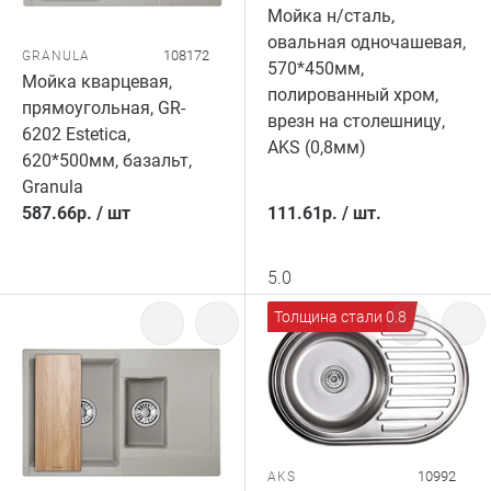
Мойка н/сталь,
овальная одночашевая,
108172
GRANULA
570*450мм,
Мойка кварцевая,
полированный хром,
прямоугольная, GR-
врезн на столешницу,
6202 Estetica,
AKS (0,8мм)
620*500мм, базальт,
Granula
587.66
р.
/
шт
111.61
р.
/
шт.
5.0
Толщина стали 0.8
10992
AKS