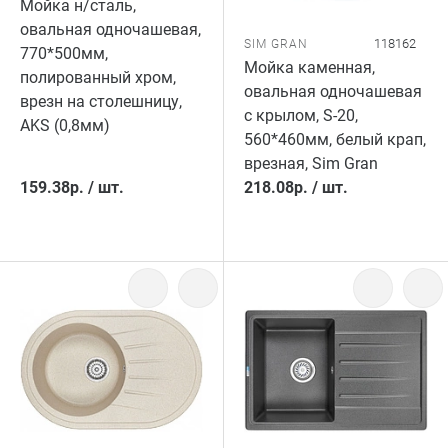
Мойка н/сталь,
овальная одночашевая,
118162
SIM GRAN
770*500мм,
Мойка каменная,
полированный хром,
овальная одночашевая
врезн на столешницу,
с крылом, S-20,
AKS (0,8мм)
560*460мм, белый крап,
врезная, Sim Gran
159.38
р.
/
шт.
218.08
р.
/
шт.