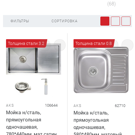
(68)
ФИЛЬТРЫ
СОРТИРОВКА
Толщина стали 3.2
Толщина стали 0.8
106644
AKS
62710
AKS
Мойка н/сталь,
Мойка н/сталь,
прямоугольная
прямоугольная
одночашевая,
одночашевая,
780*440мм, мат сатин,
580*480мм, матовый