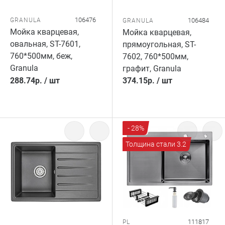
106476
GRANULA
106484
GRANULA
Мойка кварцевая,
Мойка кварцевая,
овальная, ST-7601,
прямоугольная, ST-
760*500мм, беж,
7602, 760*500мм,
Granula
графит, Granula
288.74
р.
/
шт
374.15
р.
/
шт
- 28%
Толщина стали 3.2
111817
PL