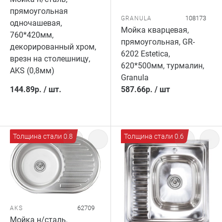
прямоугольная
108173
GRANULA
одночашевая,
Мойка кварцевая,
760*420мм,
прямоугольная, GR-
декорированный хром,
6202 Estetica,
врезн на столешницу,
620*500мм, турмалин,
AKS (0,8мм)
Granula
144.89
р.
/
шт.
587.66
р.
/
шт
Толщина стали 0.8
Толщина стали 0.6
62709
AKS
Мойка н/сталь,