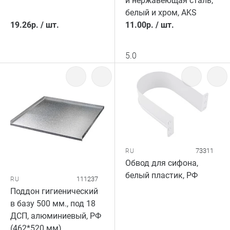
и нержавеющая сталь,
белый и хром, AKS
19.26
р.
/
шт.
11.00
р.
/
шт.
5.0
73311
RU
Обвод для сифона,
белый пластик, РФ
111237
RU
Поддон гигиенический
в базу 500 мм., под 18
ДСП, алюминиевый, РФ
(462*520 мм)