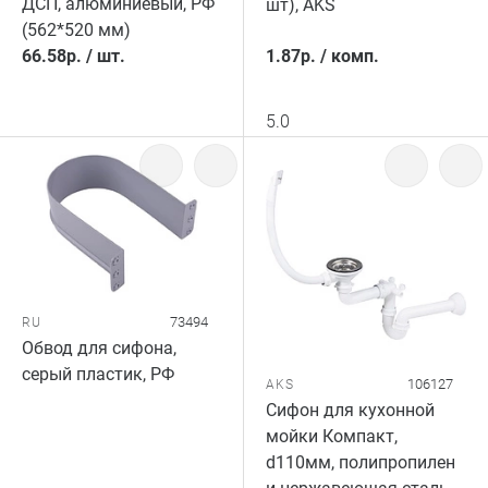
ДСП, алюминиевый, РФ
шт), AKS
(562*520 мм)
66.58
р.
/
шт.
1.87
р.
/
комп.
5.0
73494
RU
Обвод для сифона,
серый пластик, РФ
106127
AKS
Сифон для кухонной
мойки Компакт,
d110мм, полипропилен