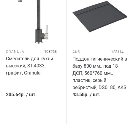
108763
GRANULA
123114
AKS
Смеситель для кухни
Поддон гигиенический в
высокий, ST-4033,
базу 800 мм., под 18
графит, Granula
ДСП, 560*760 мм.,
пластик, серый
ребристый, DS0180, AKS
205.64
р.
/
шт.
43.58
р.
/
шт.