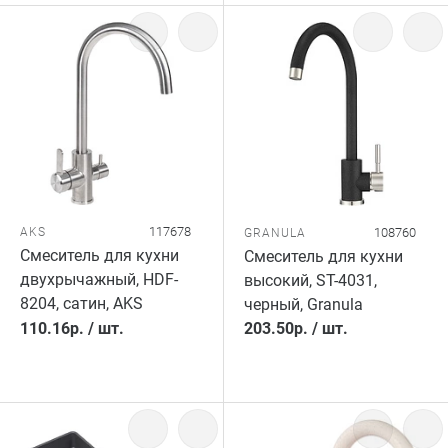
117678
AKS
108760
GRANULA
Смеситель для кухни
Смеситель для кухни
двухрычажный, HDF-
высокий, ST-4031,
8204, сатин, AKS
черный, Granula
110.16
р.
/
шт.
203.50
р.
/
шт.