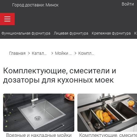
Войти
Город доставки:
Минск
Функциональная фурнитура
Лицевая фурнитура
Крепежная фурнитура
К
Главная
Каталог товаров
Мойки кухонные
Комплектующие, смесители и дозаторы для кухонных моек
Комплектующие, смесители и
дозаторы для кухонных моек
Врезные и накладные мойки
Комплектующие, смесите