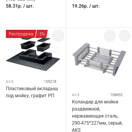
58.31
р.
/
шт.
19.26
р.
/
шт.
Распродажа
- 5%
105218
AKS
Пластиковый вкладыш
106652
AKS
под мойку, графит РП
Коландер для мойки
раздвижной,
нержавеющая сталь,
290-475*227мм, серый,
AKS