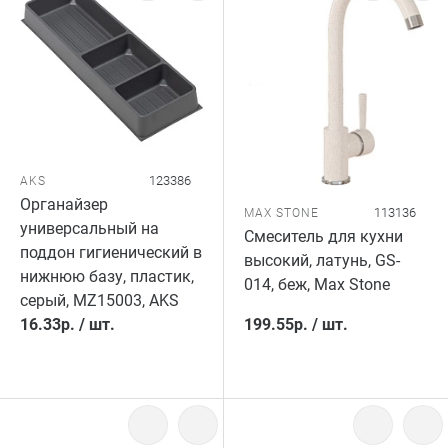
123386
AKS
Органайзер
113136
MAX STONE
универсальный на
Смеситель для кухни
поддон гигиенический в
высокий, латунь, GS-
нижнюю базу, пластик,
014, беж, Max Stone
серый, MZ15003, AKS
16.33
р.
/
шт.
199.55
р.
/
шт.