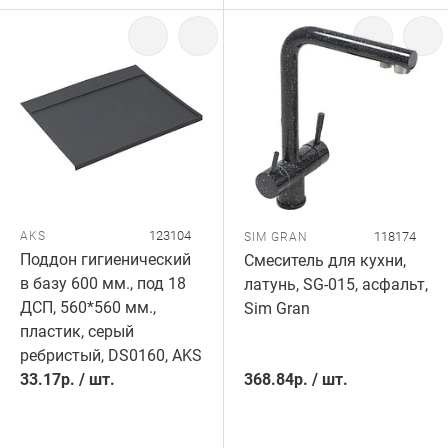
123104
AKS
118174
SIM GRAN
Поддон гигиенический
Смеситель для кухни,
в базу 600 мм., под 18
латунь, SG-015, асфальт,
ДСП, 560*560 мм.,
Sim Gran
пластик, серый
ребристый, DS0160, AKS
33.17
р.
/
шт.
368.84
р.
/
шт.