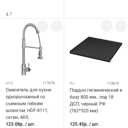
4.7
117679
AKS
113610
RU
Смеситель для кухни
Поддон гигиенический в
однорычажный со
базу 800 мм., под 18
съемным гибким
ДСП, черный, РФ
шлангом, HDF-8111,
(762*520 мм)
сатин, AKS
123.08
р.
/
шт.
125.45
р.
/
шт.