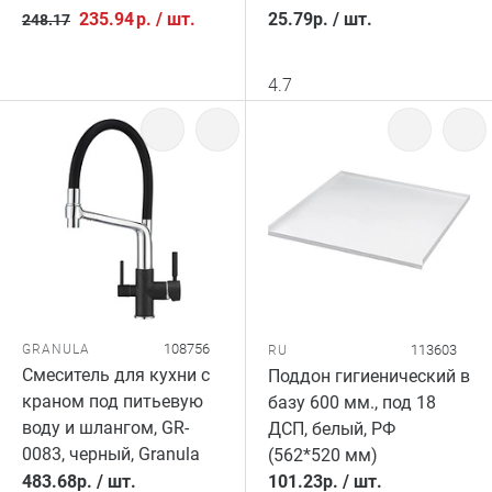
235.94
р.
/
шт.
25.79
р.
/
шт.
248.17
4.7
108756
GRANULA
113603
RU
Смеситель для кухни с
Поддон гигиенический в
краном под питьевую
базу 600 мм., под 18
воду и шлангом, GR-
ДСП, белый, РФ
0083, черный, Granula
(562*520 мм)
483.68
р.
/
шт.
101.23
р.
/
шт.