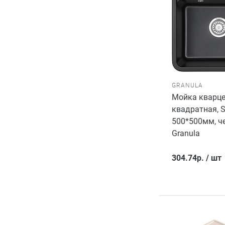
GRANULA
Мойка кварце
квадратная, S
500*500мм, ч
Granula
304.74
р.
/
шт