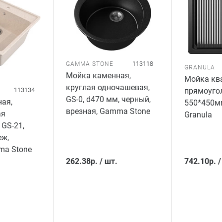
113118
GAMMA STONE
GRANULA
Мойка каменная,
Мойка ква
круглая одночашевая,
113134
прямоугол
GS-0, d470 мм, черный,
ая,
550*450мм
врезная, Gamma Stone
ая
Granula
 GS-21,
еж,
ma Stone
262.38
р.
/
шт.
742.10
р.