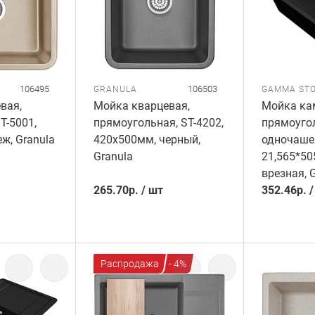
106495
106503
GRANULA
GAMMA ST
вая,
Мойка кварцевая,
Мойка ка
T-5001,
прямоугольная, ST-4202,
прямоуго
ж, Granula
420x500мм, черный,
одночашев
Granula
21,565*50
врезная, 
265.70
р.
/
шт
352.46
р.
Распродажа
- 4%