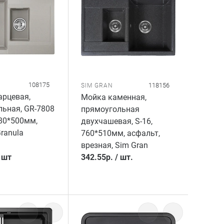
108175
118156
SIM GRAN
арцевая,
Мойка каменная,
ьная, GR-7808
прямоугольная
780*500мм,
двухчашевая, S-16,
Granula
760*510мм, асфальт,
врезная, Sim Gran
/
шт
342.55
р.
/
шт.