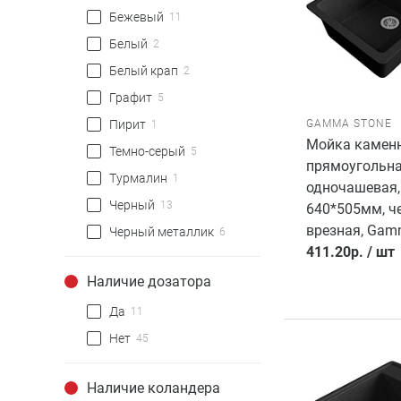
Бежевый
11
Белый
2
Белый крап
2
Графит
5
GAMMA STONE
Пирит
1
Мойка каменн
Темно-серый
5
прямоугольн
Турмалин
1
одночашевая,
Черный
13
640*505мм, ч
врезная, Gam
Черный металлик
6
411.20
р.
/
шт
Наличие дозатора
Да
11
Нет
45
Наличие коландера