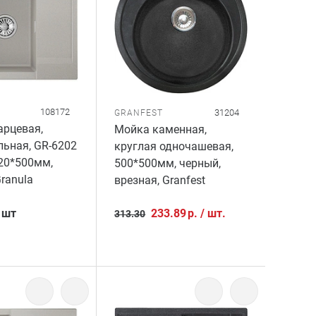
108172
31204
GRANFEST
арцевая,
Мойка каменная,
ьная, GR-6202
круглая одночашевая,
620*500мм,
500*500мм, черный,
Granula
врезная, Granfest
/
шт
233.89
р.
/
шт.
313.30