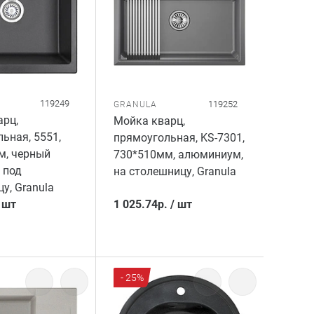
119249
119252
GRANULA
рц,
Мойка кварц,
ьная, 5551,
прямоугольная, KS-7301,
м, черный
730*510мм, алюминиум,
 под
на столешницу, Granula
у, Granula
/
шт
1 025.74
р.
/
шт
- 25%