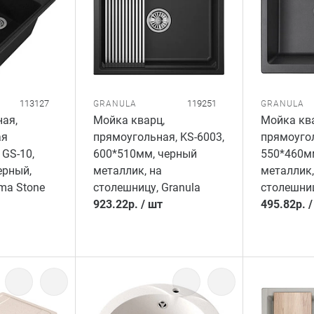
113127
119251
GRANULA
GRANULA
ая,
Мойка кварц,
Мойка ква
ая
прямоугольная, KS-6003,
прямоугол
 GS-10,
600*510мм, черный
550*460м
ерный,
металлик, на
металлик,
ma Stone
столешницу, Granula
столешниц
923.22
р.
/
шт
495.82
р.