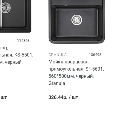
114363
рц,
ьная, KS-5501,
106498
GRANULA
Мойка кварцевая,
, черный,
прямоугольная, ST-5601,
560*500мм, черный,
Granula
/
шт
326.44
р.
/
шт