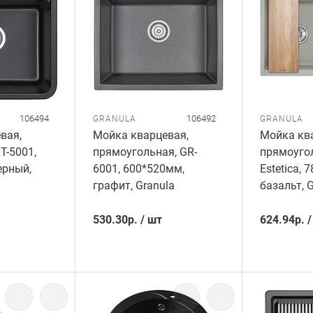
106494
106492
GRANULA
GRANULA
вая,
Мойка кварцевая,
Мойка кв
T-5001,
прямоугольная, GR-
прямоугол
ерный,
6001, 600*520мм,
Estetica, 
графит, Granula
базальт, 
530.30
р.
/
шт
624.94
р.