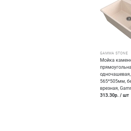
GAMMA STONE
Мойка каменн
прямоугольн
одночашевая,
565*505мм, б
врезная, Gam
313.30
р.
/
шт