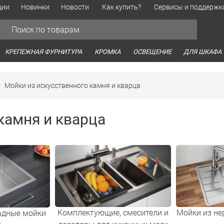
ции
Новинки
Новости
Как купить?
Сервисы и поддержк
Обработка персональных данных
Время работы оптовых продаж
Время работы интернет-маг
КРЕПЕЖНАЯ ФУРНИТУРА
КРОМКА
ОСВЕЩЕНИЕ
ДЛЯ ШКАФА
Мойки из искусственного камня и кварца
камня и кварца
Комплектующие, смесители и
Мойки из н
адные мойки