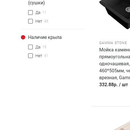
(сушки)
Да
11
Нет
45
Наличие крыла
GAMMA STONE
Да
15
Мойка каменн
Нет
41
прямоугольн
одночашевая,
460*505мм, ч
врезная, Gam
332.88
р.
/
шт