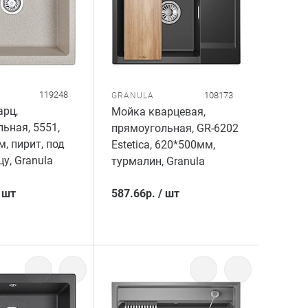
119248
108173
GRANULA
рц,
Мойка кварцевая,
ьная, 5551,
прямоугольная, GR-6202
, пирит, под
Estetica, 620*500мм,
у, Granula
турмалин, Granula
/
шт
587.66
р.
/
шт