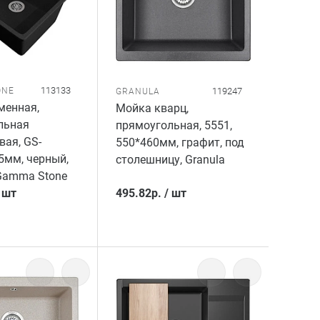
113133
ONE
119247
GRANULA
менная,
Мойка кварц,
льная
прямоугольная, 5551,
ая, GS-
550*460мм, графит, под
5мм, черный,
столешницу, Granula
Gamma Stone
/
шт
495.82
р.
/
шт