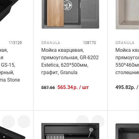
113129
108170
GRANULA
GRANULA
ая,
Мойка кварцевая,
Мойка ква
ая
прямоугольная, GR-6202
прямоугол
 GS-15,
Estetica, 620*500мм,
550*460мм
ерный,
графит, Granula
столешниц
ma Stone
565.34
р.
/
шт
495.82
р.
587.66