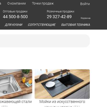
а
О компании
Точки продаж
Войти
Оптовые продажи
Розничные продажи
44 500-8-500
29 327-42-89
Корзина
азина
ДЛЯ КУХНИ
СОПУТСТВУЮЩИЕ
БЫТОВАЯ ТЕХНИКА
ержавеющей стали
Мойки из искусственного