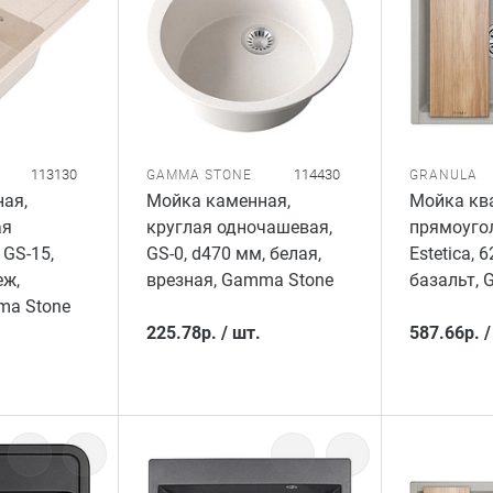
113130
114430
GAMMA STONE
GRANULA
ая,
Мойка каменная,
Мойка кв
ая
круглая одночашевая,
прямоугол
 GS-15,
GS-0, d470 мм, белая,
Estetica, 
еж,
врезная, Gamma Stone
базальт, 
ma Stone
225.78
р.
/
шт.
587.66
р.