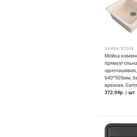
GAMMA STONE
Мойка каменн
прямоугольн
одночашевая,
640*505мм, б
врезная, Gam
372.04
р.
/
шт