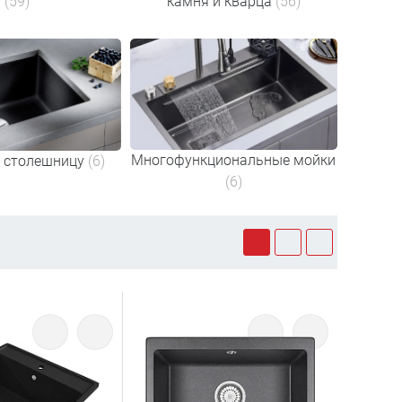
(59)
камня и кварца
(56)
Многофункциональные мойки
 столешницу
(6)
(6)