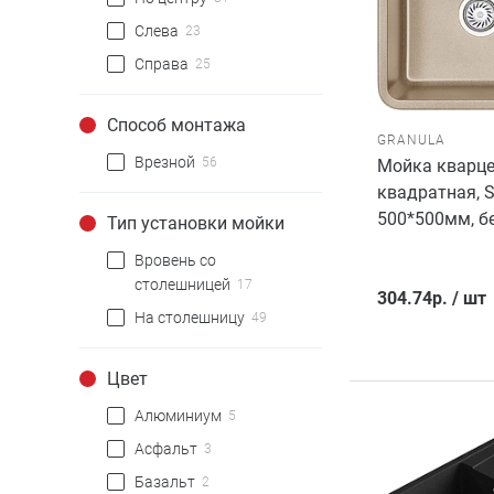
Слева
23
Справа
25
Способ монтажа
GRANULA
Врезной
56
Мойка кварце
квадратная, S
500*500мм, бе
Тип установки мойки
Вровень со
столешницей
17
304.74
р.
/
шт
На столешницу
49
Цвет
Алюминиум
5
Асфальт
3
Базальт
2