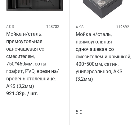
123732
AKS
112682
AKS
Мойка н/сталь,
Мойка н/сталь,
прямоугольная
прямоугольная
одночашевая cо
одночашевая со
смесителем,
смесителем и крышкой,
750*460мм, соты
400*500мм, сатин,
графит, PVD, врезн на/
универсальная, AKS
вровень столешнице,
(3,2мм)
AKS (3,2мм)
921.32
р.
/
шт.
5.0