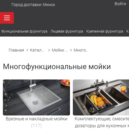
Войти
Город доставки:
Минск
Функциональная фурнитура
Лицевая фурнитура
Крепежная фурнитура
К
Главная
Каталог товаров
Мойки кухонные
Многофункциональные мойки
Многофункциональные мойки
Врезные и накладные мойки
Комплектующие, смесите
(117)
дозаторы для кухонных 