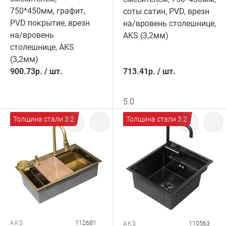
750*450мм, графит,
соты сатин, PVD, врезн
PVD покрытие, врезн
на/вровень столешнице,
на/вровень
AKS (3,2мм)
столешнице, AKS
(3,2мм)
900.73
р.
/
шт.
713.41
р.
/
шт.
5.0
Толщина стали 3.2
Толщина стали 3.2
112681
AKS
110563
AKS