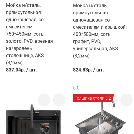
Мойка н/сталь,
Мойка н/сталь,
прямоугольная
прямоугольная
одночашевая, со
одночашевая со
смесителем,
смесителем и крышкой,
750*450мм, соты
400*500мм, соты
золото, PVD, врезная
графит, PVD,
на/вровень
универсальная, AKS
столешнице, AKS
(3,2мм)
(3,2мм)
837.04
р.
/
шт.
824.83
р.
/
шт.
5.0
Толщина стали 3.2