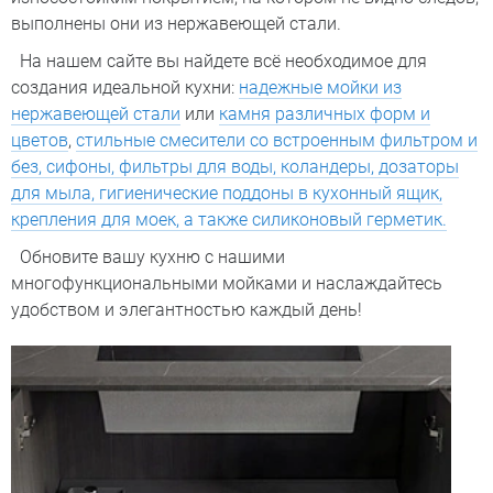
выполнены они из нержавеющей стали.
На нашем сайте вы найдете всё необходимое для
создания идеальной кухни:
надежные мойки из
нержавеющей стали
или
камня различных форм и
цветов
,
стильные смесители со встроенным фильтром и
без, сифоны, фильтры для воды, коландеры, дозаторы
для мыла, гигиенические поддоны в кухонный ящик,
крепления для моек, а также силиконовый герметик.
Обновите вашу кухню с нашими
многофункциональными мойками и наслаждайтесь
удобством и элегантностью каждый день!