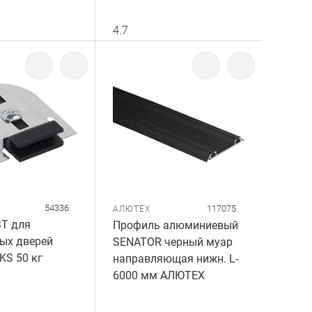
4.7
54336
117075
АЛЮТЕХ
ST для
Профиль алюминиевый
ых дверей
SENATOR черный муар
KS 50 кг
направляющая нижн. L-
6000 мм АЛЮТЕХ