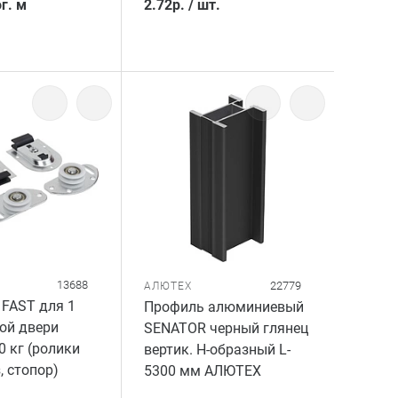
г. м
2.72
р.
/
шт.
13688
22779
АЛЮТЕХ
FAST для 1
Профиль алюминиевый
ой двери
SENATOR черный глянец
 кг (ролики
вертик. Н-образный L-
, стопор)
5300 мм АЛЮТЕХ