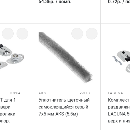
54.36
р.
/
комп.
0.72
р.
/
по
37684
79113
AKS
LAGUNA
T для 1
Уплотнитель щеточный
Комплект 
двери
самоклеящийся серый
раздвижн
(ролики
7x5 мм AKS (5,5м)
LAGUNA 50
опор,
верх и низ