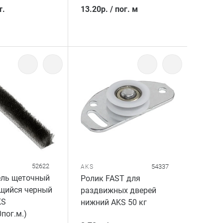
т.
13.20
р.
/
пог. м
52622
54337
AKS
ель щеточный
Ролик FAST для
щийся черный
раздвижных дверей
KS
нижний AKS 50 кг
пог.м.)