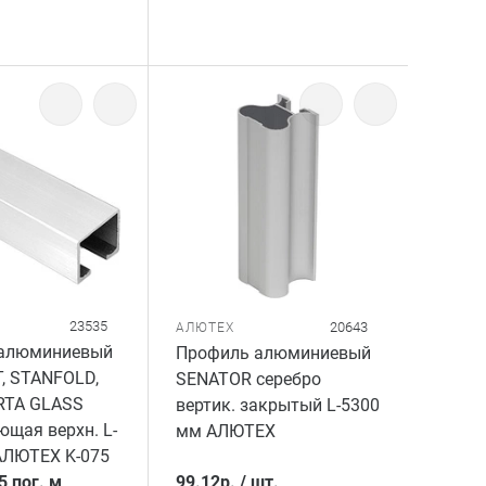
23535
20643
АЛЮТЕХ
алюминиевый
Профиль алюминиевый
, STANFOLD,
SENATOR серебро
RTA GLASS
вертик. закрытый L-5300
щая верхн. L-
мм АЛЮТЕХ
АЛЮТЕХ K-075
5 пог. м
99.12
р.
/
шт.