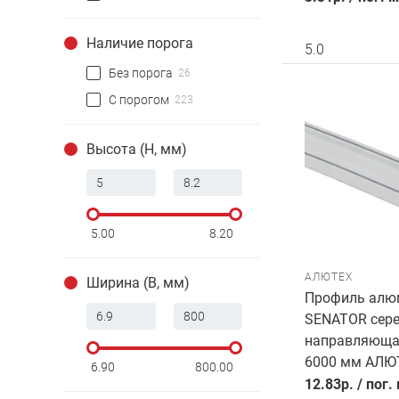
Наличие порога
5.0
Без порога
26
С порогом
223
Высота (H, мм)
5.00
8.20
АЛЮТЕХ
Ширина (B, мм)
Профиль алю
SENATOR сер
направляющая
6000 мм АЛЮ
6.90
800.00
12.83
р.
/
пог.