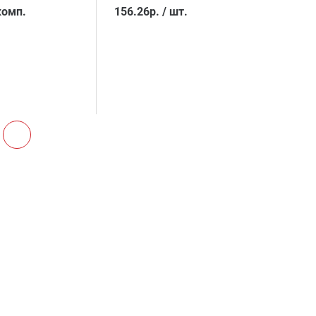
комп.
156.26
р.
/
шт.