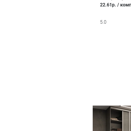
22.61
р.
/
комп
5.0