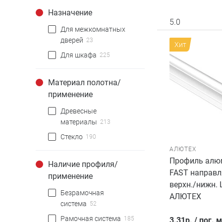
Назначение
5.0
Для межкомнатных
дверей
23
Хит
Для шкафа
225
Материал полотна/
применение
Древесные
материалы
213
Стекло
190
АЛЮТЕХ
Профиль алю
Наличие профиля/
FAST направ
применение
верхн./нижн. 
Безрамочная
АЛЮТЕХ
система
52
Рамочная система
185
3.31
р.
/
пог. м