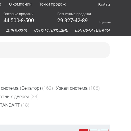
а
О компании
Точки продаж
Войти
Оптовые продажи
Розничные продажи
44 500-8-500
29 327-42-89
Корзина
азина
ДЛЯ КУХНИ
СОПУТСТВУЮЩИЕ
БЫТОВАЯ ТЕХНИКА
 система (Сенатор)
(162)
Узкая система
(106)
атных дверей
(23)
STANDART
(18)