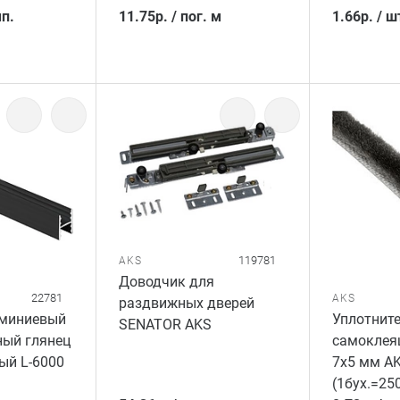
п.
11.75
р.
/
пог. м
1.66
р.
/
ш
119781
AKS
Доводчик для
22781
AKS
раздвижных дверей
миниевый
Уплотнит
SENATOR AKS
ый глянец
самоклея
ый L-6000
7x5 мм A
(1бух.=250