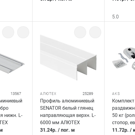
5.0
13567
25289
АЛЮТЕХ
AKS
миниевый
Профиль алюминиевый
Комплект 
ебро
SENATOR белый глянец
раздвижн
 нижн. L-
направляющая верхн. L-
50 кг (рол
ТЕХ
6000 мм АЛЮТЕХ
стопор, е
 м
31.24
р.
/
пог. м
11.72
р.
/