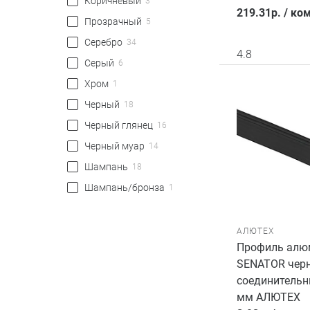
Коричневый
3
219.31
р.
/
ком
Прозрачный
5
Серебро
34
4.8
Серый
6
Хром
1
Черный
18
Черный глянец
16
Черный муар
14
Шампань
18
Шампань/бронза
1
АЛЮТЕХ
Профиль алю
SENATOR черн
соединительн
мм АЛЮТЕХ