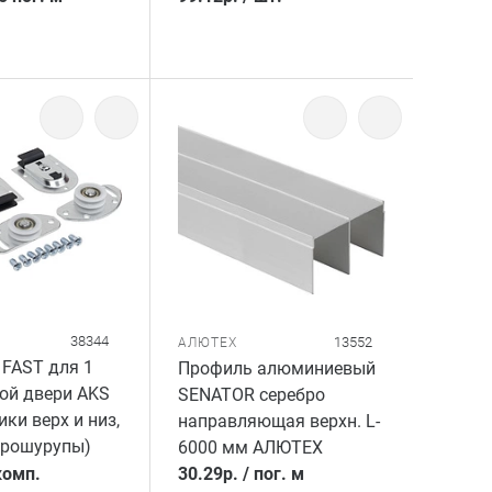
38344
13552
АЛЮТЕХ
FAST для 1
Профиль алюминиевый
ой двери AKS
SENATOR серебро
ики верх и низ,
направляющая верхн. L-
врошурупы)
6000 мм АЛЮТЕХ
комп.
30.29
р.
/
пог. м