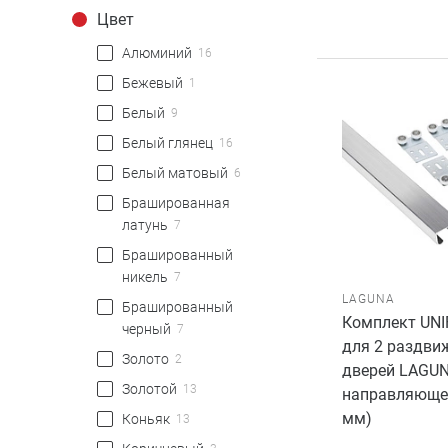
Цвет
Алюминий
16
Бежевый
1
Белый
9
Белый глянец
16
Белый матовый
6
Брашированная
латунь
7
Брашированный
никель
7
LAGUNA
Брашированный
Комплект UN
черный
7
для 2 раздви
Золото
2
дверей LAGUNA
Золотой
13
направляюще
мм)
Коньяк
13