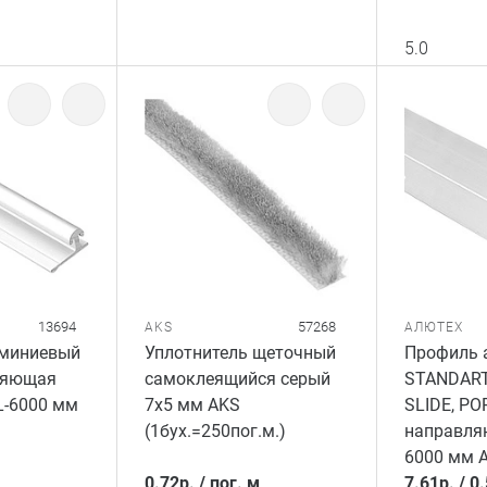
5.0
13694
57268
AKS
АЛЮТЕХ
миниевый
Уплотнитель щеточный
Профиль 
ляющая
самоклеящийся серый
STANDART
L-6000 мм
7x5 мм AKS
SLIDE, PO
(1бух.=250пог.м.)
направляю
6000 мм 
0.72
р.
/
пог. м
7.61
р.
/
0.