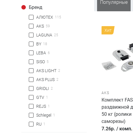
Популярные
Бренд
АЛЮТЕХ
115
AKS
59
Хит
LAGUNA
25
BY
18
LEBA
6
SISO
5
AKS LIGHT
2
AKS PLUS
2
GRIDLI
2
AKS
GTV
1
Комплект FAS
REJS
раздвижной д
1
50 кг (ролики 
Schlegel
1
саморезы)
RU
1
7.26
р.
/
комп.