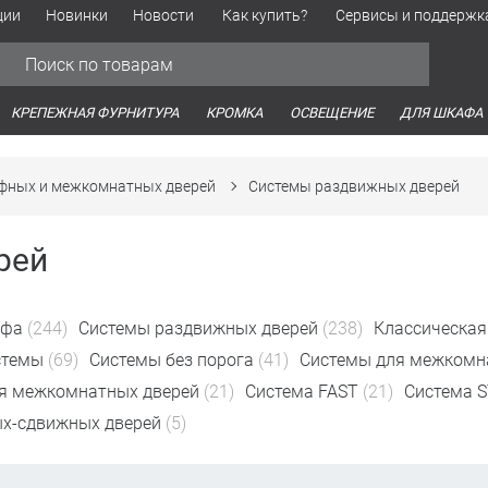
ции
Новинки
Новости
Как купить?
Сервисы и поддержк
Обработка персональных данных
Время работы оптовых продаж
Время работы интернет-маг
КРЕПЕЖНАЯ ФУРНИТУРА
КРОМКА
ОСВЕЩЕНИЕ
ДЛЯ ШКАФА
фных и межкомнатных дверей
Системы раздвижных дверей
рей
афа
(244)
Системы раздвижных дверей
(238)
Классическая
стемы
(69)
Системы без порога
(41)
Системы для межкомн
я межкомнатных дверей
(21)
Система FAST
(21)
Система 
х-сдвижных дверей
(5)