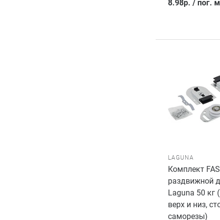
8.98
р.
/
пог. м
LAGUNA
Комплект FAS
раздвижной 
Laguna 50 кг 
верх и низ, ст
саморезы)