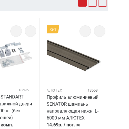
Хит
13696
13558
АЛЮТЕХ
 STANDART
Профиль алюминиевый
движной двери
SENATOR шампань
0 кг (без
направляющая нижн. L-
ющей)
6000 мм АЛЮТЕХ
/
комп.
14.69
р.
/
пог. м