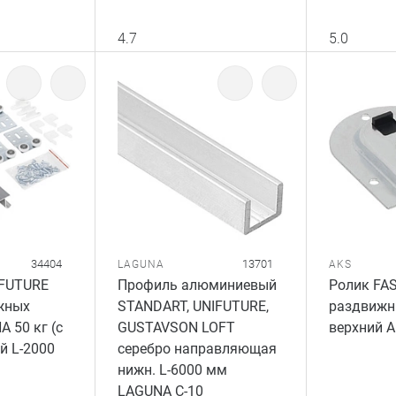
4.7
5.0
34404
13701
LAGUNA
AKS
IFUTURE
Профиль алюминиевый
Ролик FA
жных
STANDART, UNIFUTURE,
раздвижн
 50 кг (с
GUSTAVSON LOFT
верхний A
й L-2000
серебро направляющая
нижн. L-6000 мм
LAGUNA C-10