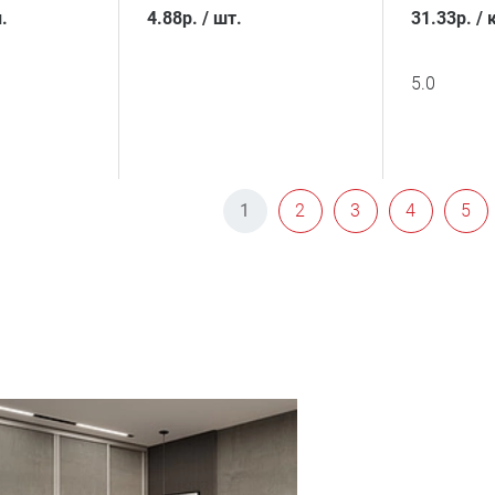
.
4.88
р.
/
шт.
31.33
р.
/
5.0
1
2
3
4
5