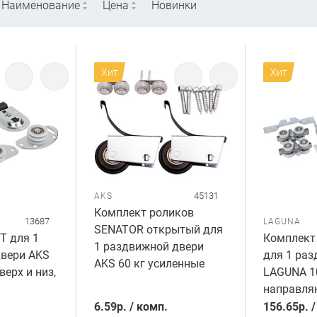
Наименование
Цена
Новинки
Хит
Хит
45131
AKS
Комплект роликов
13687
LAGUNA
SENATOR открытый для
T для 1
Комплект
1 раздвижной двери
вери AKS
для 1 раз
AKS 60 кг усиленные
верх и низ,
LAGUNA 10
направля
6.59
р.
/
комп.
156.65
р.