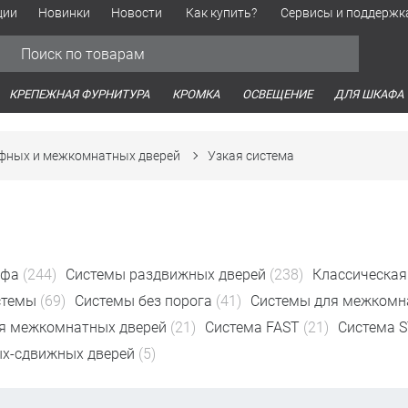
ции
Новинки
Новости
Как купить?
Сервисы и поддержк
Обработка персональных данных
Время работы оптовых продаж
Время работы интернет-маг
КРЕПЕЖНАЯ ФУРНИТУРА
КРОМКА
ОСВЕЩЕНИЕ
ДЛЯ ШКАФА
фных и межкомнатных дверей
Узкая система
афа
(244)
Системы раздвижных дверей
(238)
Классическая
стемы
(69)
Системы без порога
(41)
Системы для межкомн
я межкомнатных дверей
(21)
Система FAST
(21)
Система 
х-сдвижных дверей
(5)