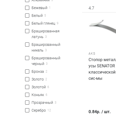
Алюминий
3
Бежевый
4.7
1
Белый
5
Белый глянец
9
Брашированная
латунь
3
Брашированный
никель
3
AKS
Брашированный
Стопор метал
черный
3
усы SENATOR
Бронза
классической
2
сис-мы
Золото
2
Золотой
6
Коньяк
6
Прозрачный
3
Серебро
12
0.84
р.
/
шт.