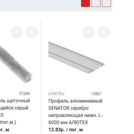
57268
13567
АЛЮТЕХ
ель щеточный
Профиль алюминиевый
щийся серый
SENATOR серебро
KS
направляющая нижн. L-
пог.м.)
6000 мм АЛЮТЕХ
г. м
12.83
р.
/
пог. м