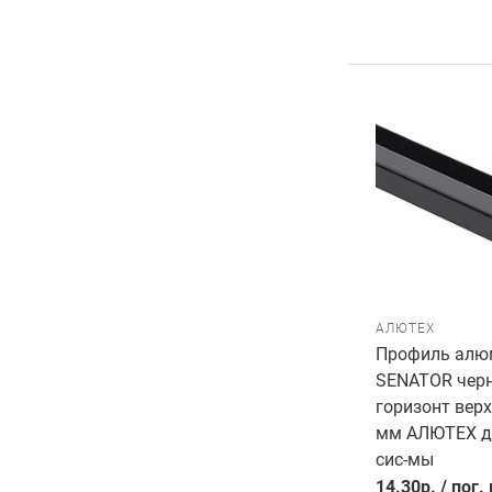
АЛЮТЕХ
Профиль алю
SENATOR черн
горизонт верх
мм АЛЮТЕХ д
сис-мы
14.30
р.
/
пог.