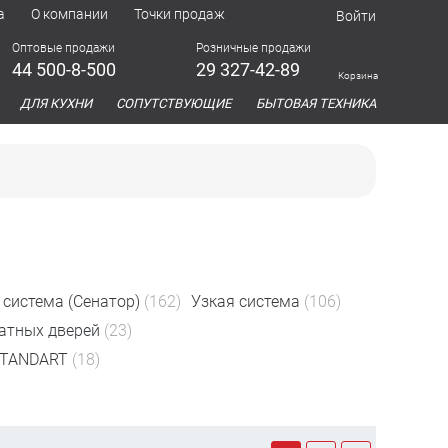
а
О компании
Точки продаж
Войти
Оптовые продажи
Розничные продажи
44 500-8-500
29 327-42-89
Корзина
азина
ДЛЯ КУХНИ
СОПУТСТВУЮЩИЕ
БЫТОВАЯ ТЕХНИКА
 система (Сенатор)
(162)
Узкая система
(106)
атных дверей
(23)
STANDART
(18)