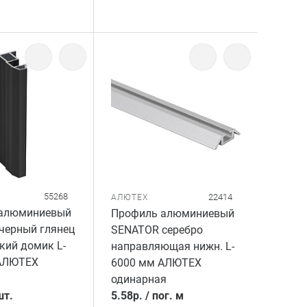
55268
22414
АЛЮТЕХ
алюминиевый
Профиль алюминиевый
черный глянец
SENATOR серебро
зкий домик L-
направляющая нижн. L-
АЛЮТЕХ
6000 мм АЛЮТЕХ
одинарная
шт.
5.58
р.
/
пог. м