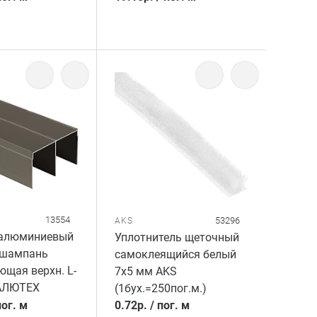
13554
53296
AKS
алюминиевый
Уплотнитель щеточный
 шампань
самоклеящийся белый
щая верхн. L-
7x5 мм AKS
АЛЮТЕХ
(1бух.=250пог.м.)
пог. м
0.72
р.
/
пог. м