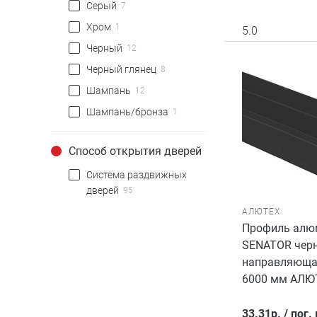
Серый
7
Хром
1
5.0
Черный
12
Черный глянец
8
Шампань
12
Шампань/бронза
1
Способ открытия дверей
Система раздвижных
дверей
95
АЛЮТЕХ
Профиль алю
SENATOR черн
направляющая
6000 мм АЛЮ
33.31
р.
/
пог.