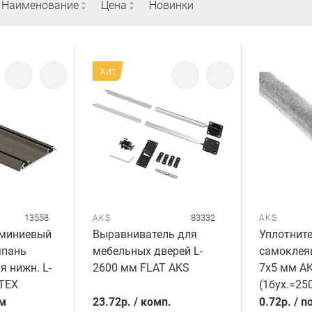
Наименование
Цена
Новинки
Хит
13558
83332
AKS
AKS
миниевый
Выравниватель для
Уплотнит
пань
мебельных дверей L-
самоклея
 нижн. L-
2600 мм FLAT AKS
7x5 мм A
ТЕХ
(1бух.=250
 м
23.72
р.
/
комп.
0.72
р.
/
по