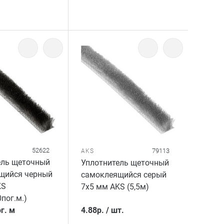
52622
79113
AKS
ель щеточный
Уплотнитель щеточный
щийся черный
самоклеящийся серый
KS
7x5 мм AKS (5,5м)
пог.м.)
г. м
4.88
р.
/
шт.