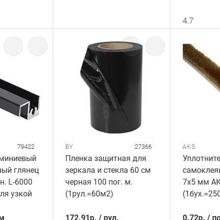
4.7
79422
27366
BY
AKS
миниевый
Пленка защитная для
Уплотнит
ый глянец
зеркала и стекла 60 см
самоклея
н. L-6000
черная 100 пог. м.
7x5 мм A
ля узкой
(1рул.=60м2)
(1бух.=250
 м
172.91
р.
/
рул.
0.72
р.
/
по