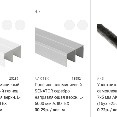
4.7
25289
13552
АЛЮТЕХ
AKS
миниевый
Профиль алюминиевый
Уплотнит
й глянец
SENATOR серебро
самоклея
 верхн. L-
направляющая верхн. L-
7x5 мм A
ТЕХ
6000 мм АЛЮТЕХ
(1бух.=250
 м
30.29
р.
/
пог. м
0.72
р.
/
по