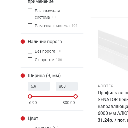
применение
Безрамочная
система
10
Рамочная система
106
Наличие порога
Без порога
10
С порогом
106
Ширина (B, мм)
АЛЮТЕХ
Профиль алю
SENATOR белы
6.90
800.00
направляющая
6000 мм АЛЮ
Цвет
31.24
р.
/
пог.