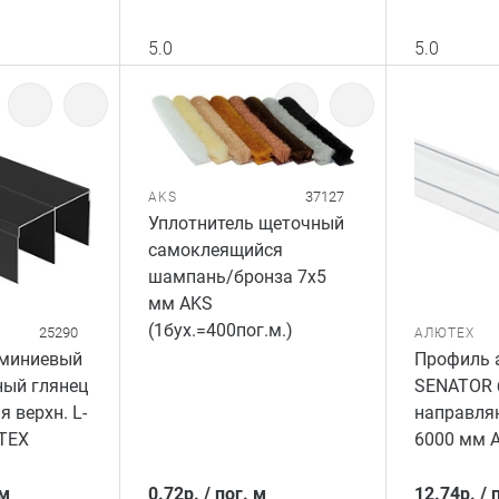
5.0
5.0
37127
AKS
Уплотнитель щеточный
самоклеящийся
шампань/бронза 7x5
мм AKS
(1бух.=400пог.м.)
25290
АЛЮТЕХ
миниевый
Профиль 
ый глянец
SENATOR 
 верхн. L-
направля
ТЕХ
6000 мм 
 м
0.72
р.
/
пог. м
12.74
р.
/