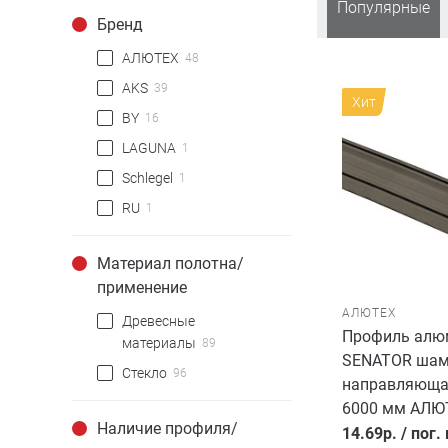
Популярные
Бренд
АЛЮТЕХ
48
AKS
39
Хит
BY
16
LAGUNA
1
Schlegel
1
RU
1
Материал полотна/
применение
АЛЮТЕХ
Древесные
Профиль алю
материалы
89
SENATOR шам
Стекло
96
направляющая
6000 мм АЛЮ
Наличие профиля/
14.69
р.
/
пог.