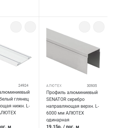
24924
30935
АЛЮТЕХ
алюминиевый
Профиль алюминиевый
белый глянец
SENATOR серебро
ющая нижн. L-
направляющая верхн. L-
АЛЮТЕХ
6000 мм АЛЮТЕХ
одинарная
пог. м
19.15
р.
/
пог. м