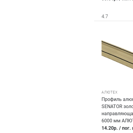
4.7
АЛЮТЕХ
Профиль алю
SENATOR зол
направляющая
6000 мм АЛЮ
14.20
р.
/
пог.