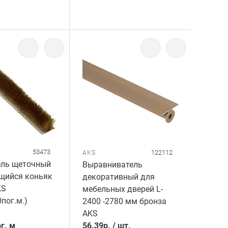
53473
122112
AKS
ель щеточный
Выравниватель
щийся коньяк
декоративный для
KS
мебельных дверей L-
пог.м.)
2400 -2780 мм бронза
AKS
г. м
56.39
р.
/
шт.