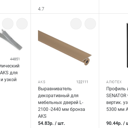
4.7
44851
лический
 AKS для
 и узкой
122111
AKS
АЛЮТЕХ
Выравниватель
Профиль 
декоративный для
SENATOR 
мебельных дверей L-
вертик. у
2100 -2440 мм бронза
5300 мм 
AKS
54.83
р.
/
шт.
90.44
р.
/