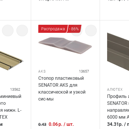
Распродажа
- 86%
13657
AKS
Стопор пластиковый
SENATOR AKS для
13562
АЛЮТЕХ
классической и узкой
миниевый
Профиль 
сис-мы
ото
SENATOR
 нижн. L-
направляю
ТЕХ
6000 мм 
 м
0.06
р.
/
шт.
34.31
р.
/
0.43