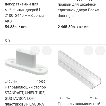
декоративный для
правый для шкафной
мебельных дверей L-
сдвижной двери Pocket
2100 -2440 мм бронза
door right
AKS
54.83
р.
/
шт.
2 465.30
р.
/
комп.
5.0
19695
LAGUNA
Направляющий стопор
STANDART, UNIFUTURE,
20669
GUSTAVSON LOFT
LAGUNA
Профиль алюминиевый
пластиковый LAGUNA