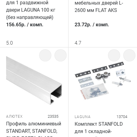
для 1 раздвижной
мебельных дверей L-
двери LAGUNA 100 кг
2600 мм FLAT AKS
(без направляющей)
156.65
р.
/
комп.
23.72
р.
/
комп.
5.0
4.7
23535
АЛЮТЕХ
13704
LAGUNA
Профиль алюминиевый
Комплект STANFOLD
STANDART, STANFOLD,
для 1 складной-