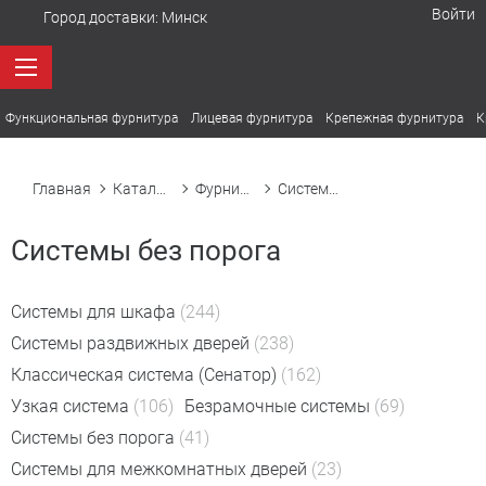
Войти
Город доставки:
Минск
Функциональная фурнитура
Лицевая фурнитура
Крепежная фурнитура
К
Главная
Каталог товаров
Фурнитура для шкафных и межкомнатных дверей
Системы без порога
Системы без порога
Системы для шкафа
(244)
Системы раздвижных дверей
(238)
Классическая система (Сенатор)
(162)
Узкая система
(106)
Безрамочные системы
(69)
Системы без порога
(41)
Системы для межкомнатных дверей
(23)