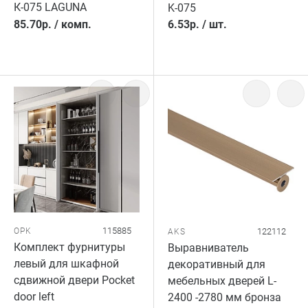
К-075 LAGUNA
K-075
85.70
р.
/
комп.
6.53
р.
/
шт.
115885
OPK
122112
AKS
Комплект фурнитуры
Выравниватель
левый для шкафной
декоративный для
сдвижной двери Pocket
мебельных дверей L-
door left
2400 -2780 мм бронза