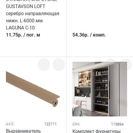
GUSTAVSON LOFT
серебро направляющая
нижн. L-6000 мм
LAGUNA C-10
11.75
р.
/
пог. м
54.36
р.
/
комп.
122111
AKS
115894
OPK
Выравниватель
Комплект фурнитуры