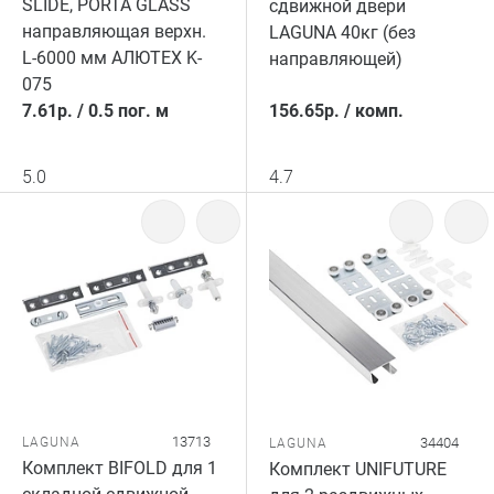
SLIDE, PORTA GLASS
сдвижной двери
направляющая верхн.
LAGUNA 40кг (без
L-6000 мм АЛЮТЕХ K-
направляющей)
075
7.61
р.
/
0.5 пог. м
156.65
р.
/
комп.
5.0
4.7
13713
LAGUNA
34404
LAGUNA
Комплект BIFOLD для 1
Комплект UNIFUTURE