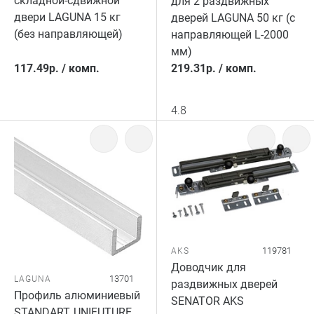
складной-сдвижной
для 2 раздвижных
двери LAGUNA 15 кг
дверей LAGUNA 50 кг (с
(без направляющей)
направляющей L-2000
мм)
117.49
р.
/
комп.
219.31
р.
/
комп.
4.8
119781
AKS
Доводчик для
13701
LAGUNA
раздвижных дверей
Профиль алюминиевый
SENATOR AKS
STANDART, UNIFUTURE,