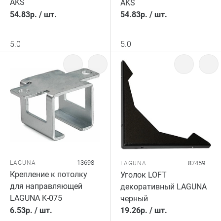
AKS
AKS
54.83
р.
/
шт.
54.83
р.
/
шт.
5.0
5.0
13698
LAGUNA
87459
LAGUNA
Крепление к потолку
Уголок LOFT
для направляющей
декоративный LAGUNA
LAGUNA K-075
черный
6.53
р.
/
шт.
19.26
р.
/
шт.