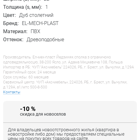
Толщина (s, мм):
1
Цвет:
Дуб столетний
Бренд:
EL-MECH-PLAST
Материал:
ПВХ
Оттенок:
Древоподобные
Производитель: Ел-мех-пласт Йедзиняк сполка з ограничоно
одповедзяльносцю, 38-200 Ясло, ул. Адама Мицкевича 108, Польша
Импортер в РБ: ЧУП "Акс-мебель" 224026, РБ, г. Брест, ул. Вычулки, д.129А
Гарантийный срок: 24 месяца
Срок службы: 60 месяцев
Сервисный центр: ЧУП «Акс-мебель», 224026, РБ, г. Брест, ул. Вычулки,
д.129А, a1/мтс 500-8-500
Контакты
-10 %
скидка для новоселов
Для владельцев новоотстроенного жилья (квартира в
новостройке либо дом) мы предоставляем специальные
цены на покупку всех товаров на сайте.