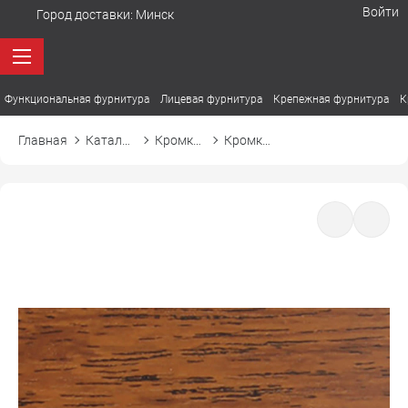
Войти
Город доставки:
Минск
Функциональная фурнитура
Лицевая фурнитура
Крепежная фурнитура
К
Главная
Каталог товаров
Кромка ПВХ
Кромка ПВХ El-mech-plast 7232 дуб столетний